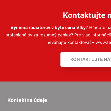
Kontaktujte 
Výmena radiátorov v byte cena Vlky
? Hľadáte n
profesionálov za rozumný peniaz? Pre viac informác
neváhajte kontaktovať – www.t
KONTAKTUJTE NÁ
Kontaktné údaje