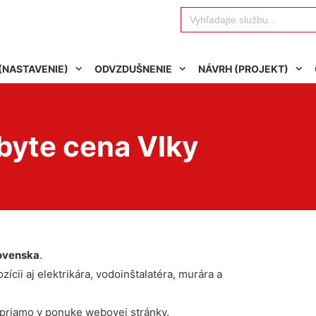
Search
for:
(NASTAVENIE)
ODVZDUŠNENIE
NÁVRH (PROJEKT)
byte cena Vlky
ovenska
.
ícii aj elektrikára, vodoinštalatéra, murára a
 priamo v ponuke webovej stránky.