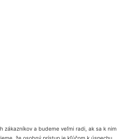
h zákazníkov a budeme veľmi radi, ak sa k nim
vieme, že osobný prístup je kľúčom k úspechu.