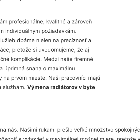
m profesionálne, kvalitné a zároveň
im individuálnym požiadavkám.
 služieb dbáme nielen na precíznosť a
ráce, pretože si uvedomujeme, že aj
čné komplikácie. Medzi naše firemné
up a úprimná snaha o maximálnu
y na prvom mieste. Naši pracovníci majú
im službám.
Výmena radiátorov v byte
 na nás. Našimi rukami prešlo veľké množstvo spokojnýc
pôsobiť a vyhovieť v maximálnej možnej miere, pretože 