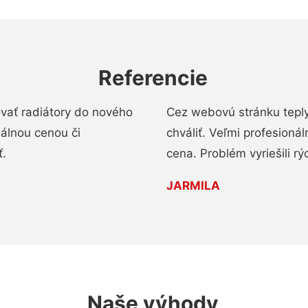
Referencie
ovať radiátory do nového
Cez webovú stránku teply
nálnou cenou či
chváliť. Veľmi profesionál
ť.
cena. Problém vyriešili rý
JARMILA
Naše výhody