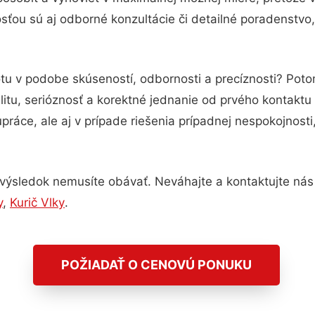
ťou sú aj odborné konzultácie či detailné poradenstvo,
otu v podobe skúseností, odbornosti a precíznosti? Po
itu, serióznosť a korektné jednanie od prvého kontakt
práce, ale aj v prípade riešenia prípadnej nespokojnosti
výsledok nemusíte obávať. Neváhajte a kontaktujte nás pr
y
,
Kurič Vlky
.
POŽIADAŤ O CENOVÚ PONUKU