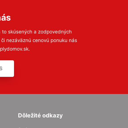
nás
a to skúsených a zodpovedných
ií či nezáväznú cenovú ponuku nás
eplydomov.sk.
S
Dôležité odkazy