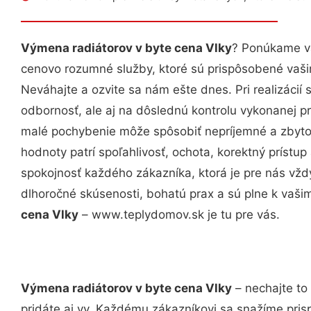
Výmena radiátorov v byte cena Vlky
? Ponúkame vá
cenovo rozumné služby, ktoré sú prispôsobené vaš
Neváhajte a ozvite sa nám ešte dnes. Pri realizácií
odbornosť, ale aj na dôslednú kontrolu vykonanej p
malé pochybenie môže spôsobiť nepríjemné a zbyto
hodnoty patrí spoľahlivosť, ochota, korektný príst
spokojnosť každého zákazníka, ktorá je pre nás vžd
dlhoročné skúsenosti, bohatú prax a sú plne k vaš
cena Vlky
– www.teplydomov.sk je tu pre vás.
Výmena radiátorov v byte cena Vlky
– nechajte to
pridáte aj vy. Každému zákazníkovi sa snažíme pris