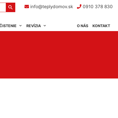
Search Button
info@teplydomov.sk
0910 378 830
ČISTENIE
REVÍZIA
O NÁS
KONTAKT