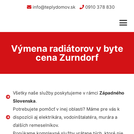
info@teplydomov.sk
0910 378 830
Výmena radiátorov v byte
cena Zurndorf
Všetky naše služby poskytujeme v rámci
Západného
Slovenska
.
Potrebujete pomôcť v inej oblasti? Máme pre vás k
dispozícii aj elektrikára, vodoinštalatéra, murára a
ďalších remeselníkov.
Ponúkame komplexné služby vrátane tých, ktoré nie