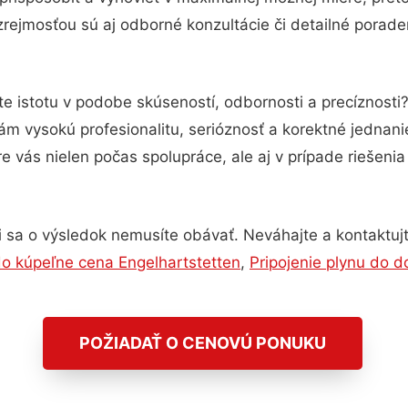
rejmosťou sú aj odborné konzultácie či detailné poraden
e istotu v podobe skúseností, odbornosti a precíznosti
m vysokú profesionalitu, serióznosť a korektné jednan
e vás nielen počas spolupráce, ale aj v prípade riešeni
 sa o výsledok nemusíte obávať. Neváhajte a kontaktujte 
do kúpeľne cena Engelhartstetten
,
Pripojenie plynu do 
POŽIADAŤ O CENOVÚ PONUKU