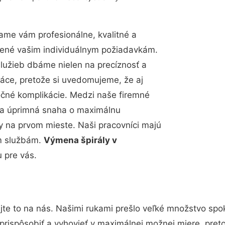
ame vám profesionálne, kvalitné a
bené vašim individuálnym požiadavkám.
 služieb dbáme nielen na precíznosť a
ráce, pretože si uvedomujeme, že aj
čné komplikácie. Medzi naše firemné
up a úprimná snaha o maximálnu
y na prvom mieste. Naši pracovníci majú
im službám.
Výmena špirály v
 pre vás.
te to na nás. Našimi rukami prešlo veľké množstvo spo
prispôsobiť a vyhovieť v maximálnej možnej miere, pret