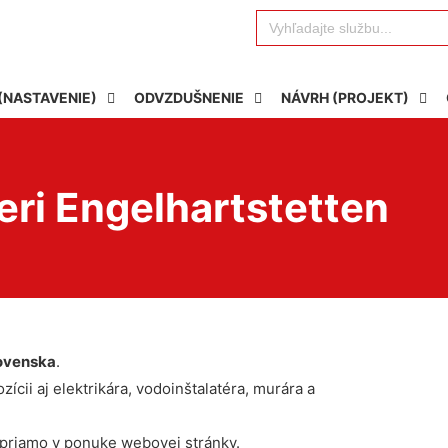
Search
for:
(NASTAVENIE)
ODVZDUŠNENIE
NÁVRH (PROJEKT)
eri Engelhartstetten
ovenska
.
ícii aj elektrikára, vodoinštalatéra, murára a
 priamo v ponuke webovej stránky.