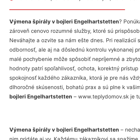
Výmena špirály v bojleri Engelhartstetten
? Ponúk
zároveň cenovo rozumné služby, ktoré sú prispôso
Neváhajte a ozvite sa nám ešte dnes. Pri realizácií
odbornosť, ale aj na dôslednú kontrolu vykonanej p
malé pochybenie môže spôsobiť nepríjemné a zbyto
hodnoty patrí spoľahlivosť, ochota, korektný príst
spokojnosť každého zákazníka, ktorá je pre nás vžd
dlhoročné skúsenosti, bohatú prax a sú plne k vaš
bojleri Engelhartstetten
– www.teplydomov.sk je tu
Výmena špirály v bojleri Engelhartstetten
– nechaj
nim pridáte aj vy. Každému zákazníkovi sa snažíme 