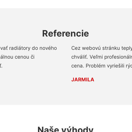
Referencie
ovať radiátory do nového
Cez webovú stránku teply
nálnou cenou či
chváliť. Veľmi profesionál
ť.
cena. Problém vyriešili rý
JARMILA
Naše výhody