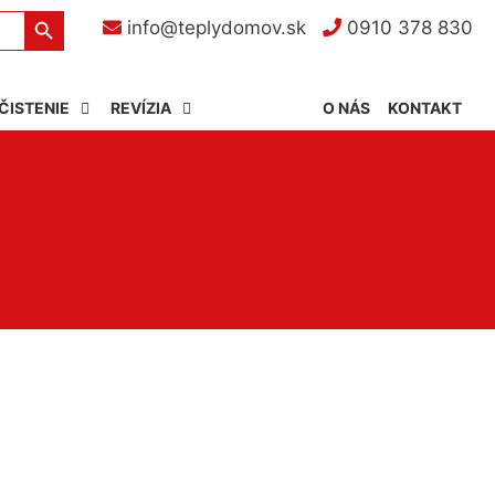
Search Button
info@teplydomov.sk
0910 378 830
ČISTENIE
REVÍZIA
O NÁS
KONTAKT