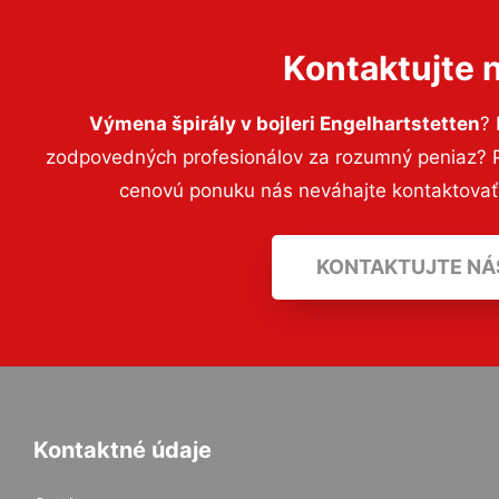
Kontaktujte 
Výmena špirály v bojleri Engelhartstetten
? 
zodpovedných profesionálov za rozumný peniaz? Pr
cenovú ponuku nás neváhajte kontaktova
KONTAKTUJTE NÁ
Kontaktné údaje