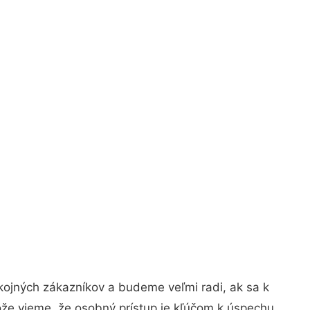
kojných zákazníkov a budeme veľmi radi, ak sa k
ože vieme, že osobný prístup je kľúčom k úspechu.