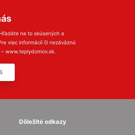
nás
Hľadáte na to skúsených a
e viac informácií či nezáväznú
ť – www.teplydomov.sk.
S
Dôležité odkazy