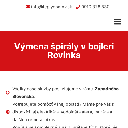
info@teplydomov.sk
0910 378 830
Výmena špirály v bojleri
Rovinka
Všetky naše služby poskytujeme v rámci
Západného
Slovenska
.
Potrebujete pomôcť v inej oblasti? Máme pre vás k
dispozícii aj elektrikára, vodoinštalatéra, murára a
ďalších remeselníkov.
Ponúkame komplexné služby vrátane tých, ktoré nie