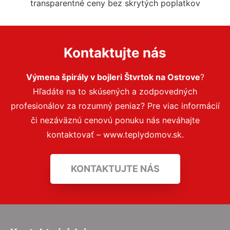
transparentné ceny bez skrytých poplatkov
Kontaktujte nás
Výmena špirály v bojleri Štvrtok na Ostrove
?
Hľadáte na to skúsených a zodpovedných
profesionálov za rozumný peniaz? Pre viac informácií
či nezáväznú cenovú ponuku nás neváhajte
kontaktovať – www.teplydomov.sk.
KONTAKTUJTE NÁS