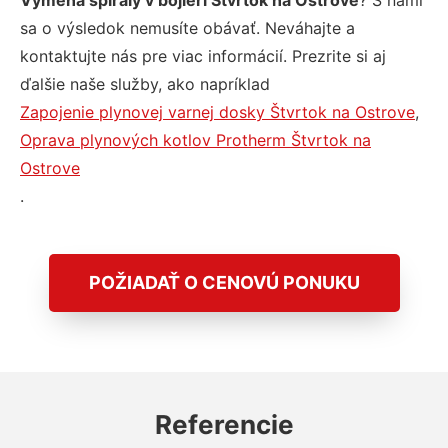
Výmena špirály v bojleri Štvrtok na Ostrove
? S nami
sa o výsledok nemusíte obávať. Neváhajte a
kontaktujte nás pre viac informácií. Prezrite si aj
ďalšie naše služby, ako napríklad
Zapojenie plynovej varnej dosky Štvrtok na Ostrove
,
Oprava plynových kotlov Protherm Štvrtok na
Ostrove
.
POŽIADAŤ O CENOVÚ PONUKU
Referencie