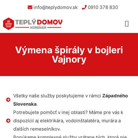
info@teplydomov.sk
0910 378 830
Výmena špirály v bojleri
Vajnory
Všetky naše služby poskytujeme v rámci
Západného
Slovenska
.
Potrebujete pomôcť v inej oblasti? Máme pre vás k
dispozícii aj elektrikára, vodoinštalatéra, murára a
ďalších remeselníkov.
Ponúkame komplexné služby vrátane tých, ktoré nie