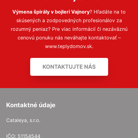
Výmena špirály v bojleri Vajnory
? Hľadáte na to
skúsených a zodpovedných profesionálov za
rozumný peniaz? Pre viac informácií či nezáväznú
cenovú ponuku nás neváhajte kontaktovať –
www.teplydomov.sk.
KONTAKTUJTE NÁS
Kontaktné údaje
Cataleya, s.r.o.
IČO: 51154544