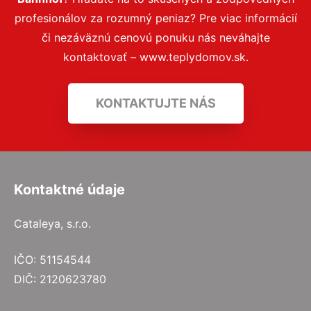
profesionálov za rozumný peniaz? Pre viac informácií
či nezáväznú cenovú ponuku nás neváhajte
kontaktovať – www.teplydomov.sk.
KONTAKTUJTE NÁS
Kontaktné údaje
Cataleya, s.r.o.
IČO: 51154544
DIČ: 2120623780