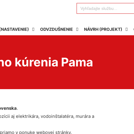
Search
for:
(NASTAVENIE)
ODVZDUŠNENIE
NÁVRH (PROJEKT)
ho kúrenia Pama
ovenska
.
ícii aj elektrikára, vodoinštalatéra, murára a
 priamo v ponuke webovej stránky.