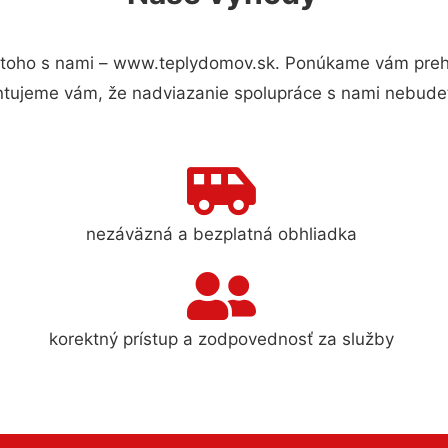
toho s nami – www.teplydomov.sk. Ponúkame vám prehľ
ntujeme vám, že nadviazanie spolupráce s nami nebudet
nezáväzná a bezplatná obhliadka
korektný prístup a zodpovednosť za služby