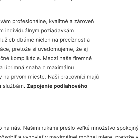
ám profesionálne, kvalitné a zároveň
im individuálnym požiadavkám.
 služieb dbáme nielen na precíznosť a
ráce, pretože si uvedomujeme, že aj
čné komplikácie. Medzi naše firemné
up a úprimná snaha o maximálnu
y na prvom mieste. Naši pracovníci majú
im službám.
Zapojenie podlahového
o na nás. Našimi rukami prešlo veľké množstvo spokojn
pôsobiť a vyhovieť v maximálnej možnej miere, pretože 