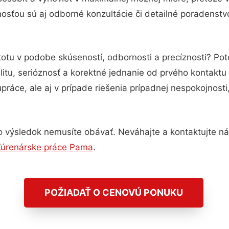
sťou sú aj odborné konzultácie či detailné poradenstvo
totu v podobe skúseností, odbornosti a precíznosti? P
itu, serióznosť a korektné jednanie od prvého kontakt
práce, ale aj v prípade riešenia prípadnej nespokojnosti
o výsledok nemusíte obávať. Neváhajte a kontaktujte nás p
Kúrenárske práce Pama
.
POŽIADAŤ O CENOVÚ PONUKU