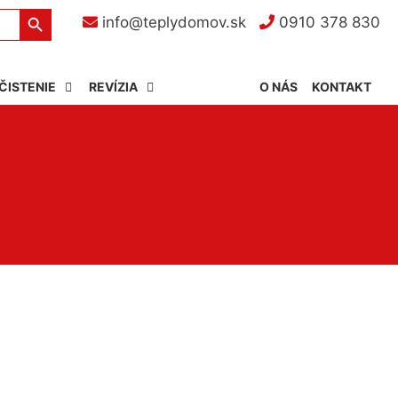
Search Button
info@teplydomov.sk
0910 378 830
ČISTENIE
REVÍZIA
O NÁS
KONTAKT