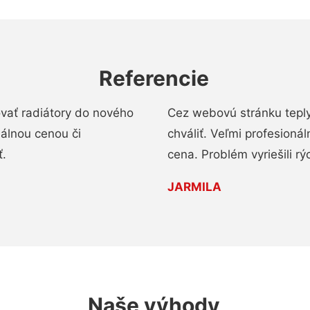
Referencie
ovať radiátory do nového
Cez webovú stránku teply
nálnou cenou či
chváliť. Veľmi profesionál
ť.
cena. Problém vyriešili rý
JARMILA
Naše výhody