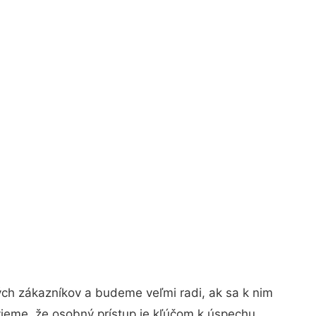
ých zákazníkov a budeme veľmi radi, ak sa k nim
vieme, že osobný prístup je kľúčom k úspechu.