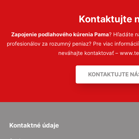
Kontaktujte 
Zapojenie podlahového kúrenia Pama
? Hľadáte 
profesionálov za rozumný peniaz? Pre viac informác
neváhajte kontaktovať – www.t
KONTAKTUJTE NÁ
Kontaktné údaje