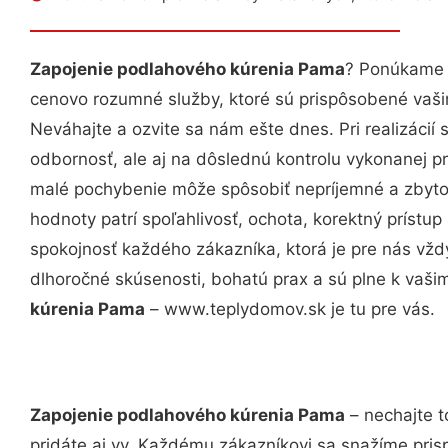
Zapojenie podlahového kúrenia Pama
? Ponúkame v
cenovo rozumné služby, ktoré sú prispôsobené vaš
Neváhajte a ozvite sa nám ešte dnes. Pri realizácií
odbornosť, ale aj na dôslednú kontrolu vykonanej p
malé pochybenie môže spôsobiť nepríjemné a zbyto
hodnoty patrí spoľahlivosť, ochota, korektný príst
spokojnosť každého zákazníka, ktorá je pre nás vžd
dlhoročné skúsenosti, bohatú prax a sú plne k vaš
kúrenia Pama
– www.teplydomov.sk je tu pre vás.
Zapojenie podlahového kúrenia Pama
– nechajte t
pridáte aj vy. Každému zákazníkovi sa snažíme pris