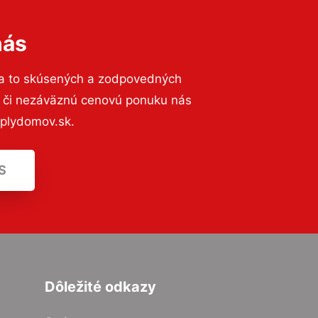
nás
na to skúsených a zodpovedných
ií či nezáväznú cenovú ponuku nás
eplydomov.sk.
S
Dôležité odkazy