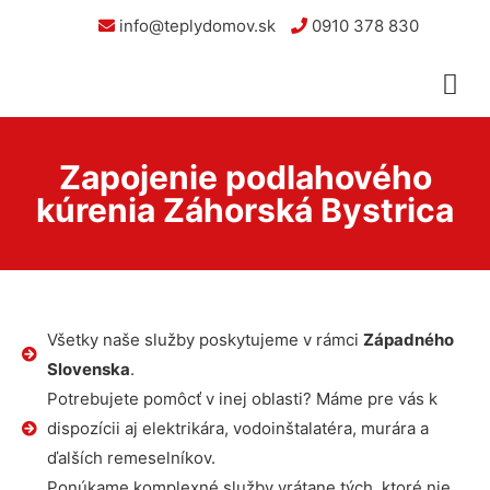
info@teplydomov.sk
0910 378 830
Zapojenie podlahového
kúrenia Záhorská Bystrica
Všetky naše služby poskytujeme v rámci
Západného
Slovenska
.
Potrebujete pomôcť v inej oblasti? Máme pre vás k
dispozícii aj elektrikára, vodoinštalatéra, murára a
ďalších remeselníkov.
Ponúkame komplexné služby vrátane tých, ktoré nie