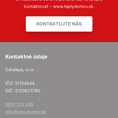
kontaktovať – www.teplydomov.sk.
KONTAKTUJTE NÁS
Kontaktné údaje
Cataleya, s.r.o.
IČO: 51154544
DIČ: 2120623780
0910 378 830
info@teplydomov.sk