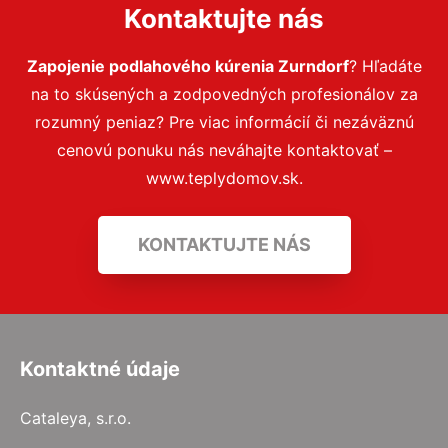
Kontaktujte nás
Zapojenie podlahového kúrenia Zurndorf
? Hľadáte
na to skúsených a zodpovedných profesionálov za
rozumný peniaz? Pre viac informácií či nezáväznú
cenovú ponuku nás neváhajte kontaktovať –
www.teplydomov.sk.
KONTAKTUJTE NÁS
Kontaktné údaje
Cataleya, s.r.o.