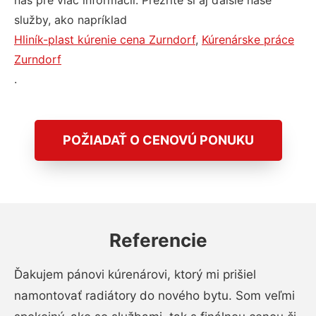
nás pre viac informácií. Prezrite si aj ďalšie naše
služby, ako napríklad
Hliník-plast kúrenie cena Zurndorf
,
Kúrenárske práce
Zurndorf
.
POŽIADAŤ O CENOVÚ PONUKU
Referencie
Ďakujem pánovi kúrenárovi, ktorý mi prišiel
namontovať radiátory do nového bytu. Som veľmi