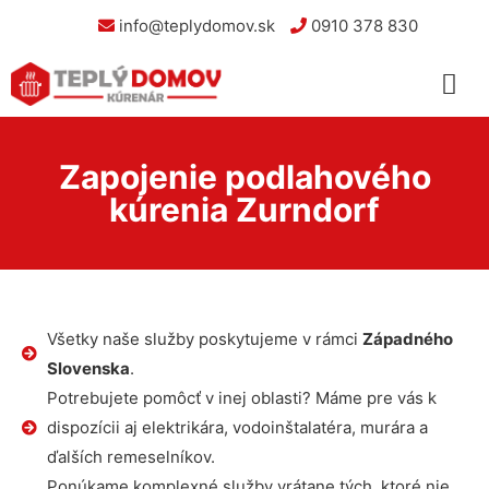
info@teplydomov.sk
0910 378 830
Zapojenie podlahového
kúrenia Zurndorf
Všetky naše služby poskytujeme v rámci
Západného
Slovenska
.
Potrebujete pomôcť v inej oblasti? Máme pre vás k
dispozícii aj elektrikára, vodoinštalatéra, murára a
ďalších remeselníkov.
Ponúkame komplexné služby vrátane tých, ktoré nie