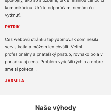
spokojný, ako so službami, tak s finálnou cenou či
komunikáciou. Určite odporúčam, nemám čo
vytknúť.
PATRIK
Cez webovú stránku teplydomov.sk som riešila
servis kotla a môžem len chváliť. Veľmi
profesionálny a priateľský prístup, rovnako bola v
poriadku aj cena. Problém vyriešili rýchlo a dobre
sme si pokecali.
JARMILA
Naše výhody