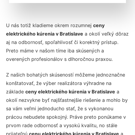
U nás totiž kladieme okrem rozumnej
ceny
elektrického kúrenia v Bratislave
a okolí veľký dôraz
aj na odbornosť, spoľahlivosť či korektný prístup.
Preto máme v našom tíme iba skúsených a
overených profesionálov s dlhoročnou praxou.
Z našich bohatých skúseností môžeme jednoznačne
konštatovať, že výber realizátora výhradne na
základe
ceny elektrického kúrenia v Bratislave
a
okolí nezvykne byť najšťastnejšie riešenie a mohlo by
sa vám veľmi jednoducho stať, že s vykonanou
prácou nebudete spokojný. Práve preto ponúkame v
prvom rade odbornosť a vysokú kvalitu, no stále
prijateľnú
cenu elektrického kúrenia v Bratislave
a