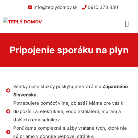
info@teplydomov.sk
0910 378 830
Pripojenie sporáku na plyn
Všetky naše služby poskytujeme v rámci
Západného
Slovenska
.
Potrebujete pomôcť v inej oblasti? Máme pre vás k
dispozícii aj elektrikára, vodoinštalatéra, murára a
ďalších remeselníkov.
Ponúkame komplexné služby vrátane tých, ktoré nie
sú priamo v ponuke webovej stránky.