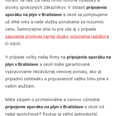
obrátiť na nás. Za našu firmu hovoria výsledky a
stovky spokojných zákazníkov. V oblasti
pripojenia
sporáku na plyn v Bratislave
a okolí sa pohybujeme
už dlhé roky a naše služby ponúkame za rozumnú
cenu. Samozrejme sme tu pre vás aj v prípade
zapojenia plynovej varnej dosky
,
pripojenia radiátora
či iných.
V prípade voľby našej firmy na
pripojenie sporáku na
plyn v Bratislave
a okolí máte garantované
vypracovanie nezáväznej cenovej ponuky, ako aj
prípadnú obhliadku a pripravenosť nášho tímu plne k
vašim službám.
Máte záujem o profesionálne a cenovo výhodné
pripojenie sporáku na plyn v Bratislave
a okolí od
našej spoločnosti? Postup je veľmi jednoduchý.