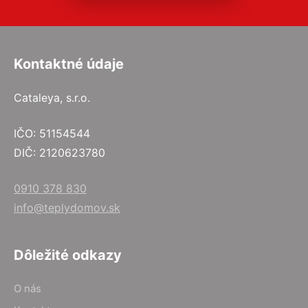
Kontaktné údaje
Cataleya, s.r.o.
IČO: 51154544
DIČ: 2120623780
0910 378 830
info@teplydomov.sk
Dôležité odkazy
O nás