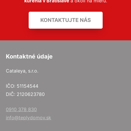
kúrenia v Bratislave
a okolí na mieru.
KONTAKTUJTE NÁS
Kontaktné údaje
Cataleya, s.r.o.
IČO: 51154544
DIČ: 2120623780
0910 378 830
info@teplydomov.sk