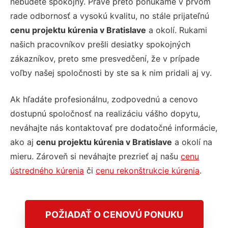
nebudete spokojný. Práve preto ponúkame v prvom
rade odbornosť a vysokú kvalitu, no stále prijateľnú
cenu projektu kúrenia v Bratislave
a okolí. Rukami
našich pracovníkov prešli desiatky spokojných
zákazníkov, preto sme presvedčení, že v prípade
voľby našej spoločnosti by ste sa k nim pridali aj vy.
Ak hľadáte profesionálnu, zodpovednú a cenovo
dostupnú spoločnosť na realizáciu vášho dopytu,
neváhajte nás kontaktovať pre dodatočné informácie,
ako aj
cenu projektu kúrenia v Bratislave
a okolí na
mieru. Zároveň si neváhajte prezrieť aj našu
cenu
ústredného kúrenia
či
cenu rekonštrukcie kúrenia
.
POŽIADAŤ O CENOVÚ PONUKU