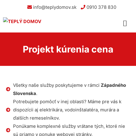
info@teplydomov.sk
0910 378 830
Projekt kúrenia cena
Všetky naše služby poskytujeme v rámci
Západného
Slovenska
.
Potrebujete pomôcť v inej oblasti? Máme pre vás k
dispozícii aj elektrikára, vodoinštalatéra, murára a
ďalších remeselníkov.
Ponúkame komplexné služby vrátane tých, ktoré nie
sú priamo v ponuke webovej stránky.