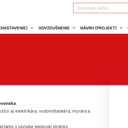
Search
for:
(NASTAVENIE)
ODVZDUŠNENIE
NÁVRH (PROJEKT)
ovenska
.
ícii aj elektrikára, vodoinštalatéra, murára a
 priamo v ponuke webovej stránky.