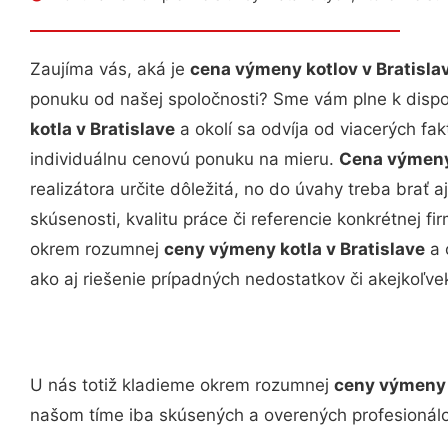
Zaujíma vás, aká je
cena výmeny kotlov v Bratisla
ponuku od našej spoločnosti? Sme vám plne k dispoz
kotla v Bratislave
a okolí sa odvíja od viacerých fak
individuálnu cenovú ponuku na mieru.
Cena výmeny 
realizátora určite dôležitá, no do úvahy treba brať a
skúsenosti, kvalitu práce či referencie konkrétnej f
okrem rozumnej
ceny výmeny kotla v Bratislave
a 
ako aj riešenie prípadných nedostatkov či akejkoľve
U nás totiž kladieme okrem rozumnej
ceny výmeny k
našom tíme iba skúsených a overených profesionálo