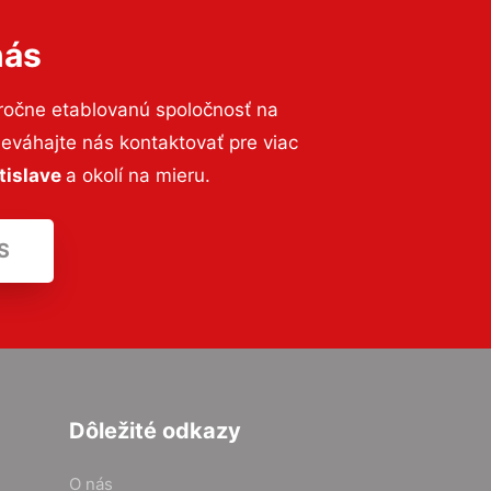
nás
ročne etablovanú spoločnosť na
váhajte nás kontaktovať pre viac
tislave
a okolí na mieru.
S
Dôležité odkazy
O nás