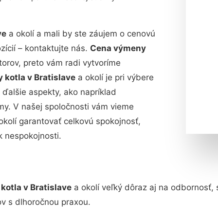
ve
a okolí a mali by ste záujem o cenovú
ícií – kontaktujte nás.
Cena výmeny
torov, preto vám radi vytvoríme
kotla v Bratislave
a okolí je pri výbere
j ďalšie aspekty, ako napríklad
irmy. V našej spoločnosti vám vieme
okolí garantovať celkovú spokojnosť,
k nespokojnosti.
otla v Bratislave
a okolí veľký dôraz aj na odbornosť, 
v s dlhoročnou praxou.