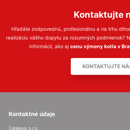
Kontaktujte 
Hľadáte zodpovednú, profesionálnu a na trhu dlho
realizáciu vášho dopytu za rozumných podmienok? Ne
informácií, ako aj
cenu výmeny kotla v Bra
KONTAKTUJTE NÁ
Kontaktné údaje
Cataleya, s.r.o.