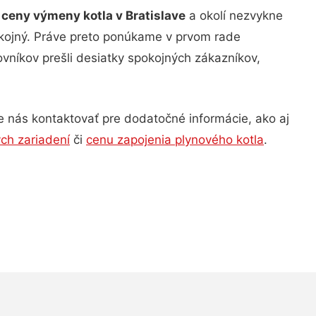
e
ceny výmeny kotla v Bratislave
a okolí nezvykne
okojný. Práve preto ponúkame v prvom rade
ovníkov prešli desiatky spokojných zákazníkov,
 nás kontaktovať pre dodatočné informácie, ako aj
ých zariadení
či
cenu zapojenia plynového kotla
.