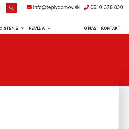
Search Button
info@teplydomov.sk
0910 378 830
ČISTENIE
REVÍZIA
O NÁS
KONTAKT