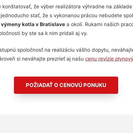
konštatovať, že výber realizátora výhradne na základ
mi jednoducho stať, že s vykonanou prácou nebudete sp
 výmeny kotla v Bratislave
a okolí. Rukami našich prac
očnosti by ste sa k nim pridali aj vy.
tupnú spoločnosť na realizáciu vášho dopytu, neváhajte
ároveň si neváhajte prezrieť aj našu
cenu revízie plynov
POŽIADAŤ O CENOVÚ PONUKU