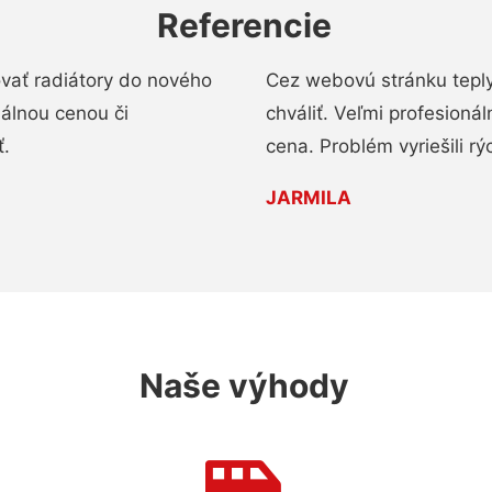
Referencie
ovať radiátory do nového
Cez webovú stránku teply
nálnou cenou či
chváliť. Veľmi profesionál
ť.
cena. Problém vyriešili rý
JARMILA
Naše výhody