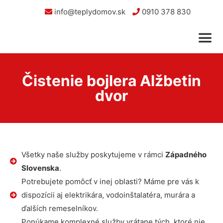
info@teplydomov.sk
0910 378 830
Čistenie bojlera Alžbetin
dvor
Všetky naše služby poskytujeme v rámci
Západného
Slovenska
.
Potrebujete pomôcť v inej oblasti? Máme pre vás k
dispozícii aj elektrikára, vodoinštalatéra, murára a
ďalších remeselníkov.
Ponúkame komplexné služby vrátane tých, ktoré nie