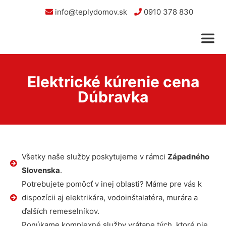
info@teplydomov.sk
0910 378 830
Elektrické kúrenie cena
Dúbravka
Všetky naše služby poskytujeme v rámci
Západného
Slovenska
.
Potrebujete pomôcť v inej oblasti? Máme pre vás k
dispozícii aj elektrikára, vodoinštalatéra, murára a
ďalších remeselníkov.
Ponúkame komplexné služby vrátane tých, ktoré nie