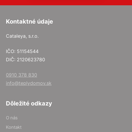
Kontaktné údaje
Cataleya, s.r.o.
IČO: 51154544
DIČ: 2120623780
0910 378 830
info@teplydomov.sk
Dôležité odkazy
O nás
Kontakt