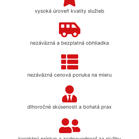
vysoká úroveň kvality služieb
nezáväzná a bezplatná obhliadka
nezáväzná cenová ponuka na mieru
dlhoročné skúsenosti a bohatá prax
korektný prístup a zodpovednosť za služby