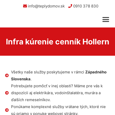
info@teplydomov.sk
0910 378 830
Infra kúrenie cenník Hollern
Všetky naše služby poskytujeme v rámci
Západného
Slovenska
.
Potrebujete pomôcť v inej oblasti? Máme pre vás k
dispozícii aj elektrikára, vodoinštalatéra, murára a
ďalších remeselníkov.
Ponúkame komplexné služby vrátane tých, ktoré nie
sú priamo v ponuke webovej stránky.