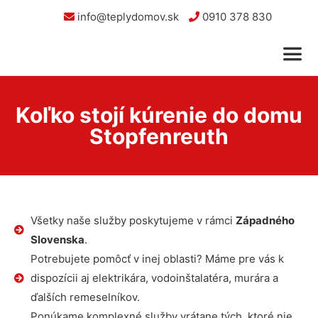
info@teplydomov.sk
0910 378 830
Koľko stojí kúrenie do domu
Stopfenreuth
Všetky naše služby poskytujeme v rámci
Západného
Slovenska
.
Potrebujete pomôcť v inej oblasti? Máme pre vás k
dispozícii aj elektrikára, vodoinštalatéra, murára a
ďalších remeselníkov.
Ponúkame komplexné služby vrátane tých, ktoré nie