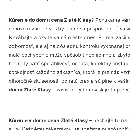
Kúrenie do domu cena Zlaté Klasy
? Ponúkame vám 
cenovo rozumné služby, ktoré sú prispôsobené vaš
Neváhajte a ozvite sa nám ešte dnes. Pri realizácií
odbornosť, ale aj na dôslednú kontrolu vykonanej p
malé pochybenie môže spôsobiť nepríjemné a zbyto
hodnoty patrí spoľahlivosť, ochota, korektný príst
spokojnosť každého zákazníka, ktorá je pre nás vžd
dlhoročné skúsenosti, bohatú prax a sú plne k vaš
domu Zlaté Klasy
– www.teplydomov.sk je tu pre v
Kúrenie v dome cena Zlaté Klasy
– nechajte to na 
aj vy. Každému zákazníkovi sa snažíme prispôsobiť 