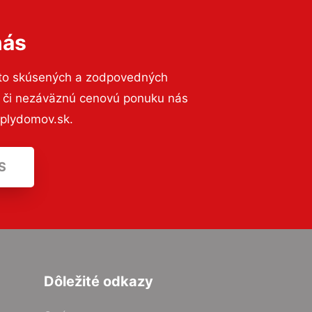
nás
 to skúsených a zodpovedných
ií či nezáväznú cenovú ponuku nás
eplydomov.sk.
S
Dôležité odkazy