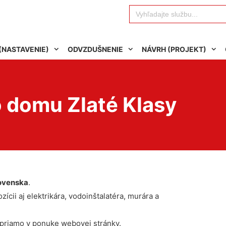
Search
for:
(NASTAVENIE)
ODVZDUŠNENIE
NÁVRH (PROJEKT)
o domu Zlaté Klasy
ovenska
.
ícii aj elektrikára, vodoinštalatéra, murára a
 priamo v ponuke webovej stránky.