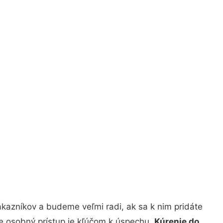
kazníkov a budeme veľmi radi, ak sa k nim pridáte
že osobný prístup je kľúčom k úspechu.
Kúrenie do