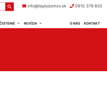
Search Button
info@teplydomov.sk
0910 378 830
ČISTENIE
REVÍZIA
O NÁS
KONTAKT