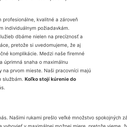
profesionálne, kvalitné a zároveň
im individuálnym požiadavkám.
 služieb dbáme nielen na precíznosť a
ráce, pretože si uvedomujeme, že aj
čné komplikácie. Medzi naše firemné
up a úprimná snaha o maximálnu
y na prvom mieste. Naši pracovníci majú
im službám.
Koľko stojí kúrenie do
ás.
nás. Našimi rukami prešlo veľké množstvo spokojných zá
a vyhovieť v maximálnej možnej miere, pretože vieme, 