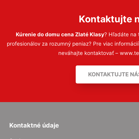
Kontaktujte 
Kúrenie do domu cena Zlaté Klasy
? Hľadáte na
profesionálov za rozumný peniaz? Pre viac informác
neváhajte kontaktovať – www.t
KONTAKTUJTE NÁ
Kontaktné údaje