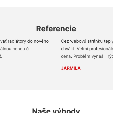
Referencie
ovať radiátory do nového
Cez webovú stránku teply
nálnou cenou či
chváliť. Veľmi profesionál
ť.
cena. Problém vyriešili rý
JARMILA
Naše výhody