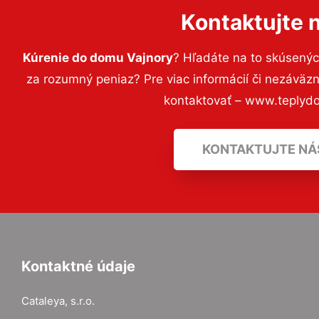
Kontaktujte 
Kúrenie do domu Vajnory
? Hľadáte na to skúsený
za rozumný peniaz? Pre viac informácií či nezávä
kontaktovať – www.teplyd
KONTAKTUJTE NÁ
Kontaktné údaje
Cataleya, s.r.o.