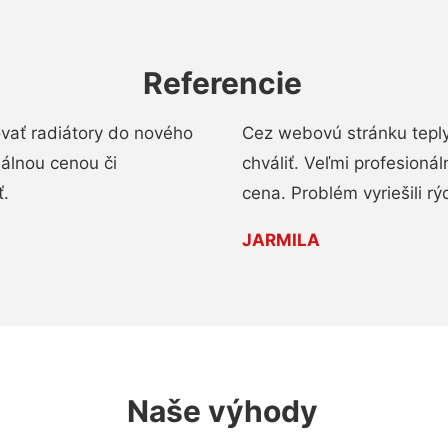
Referencie
ovať radiátory do nového
Cez webovú stránku teply
nálnou cenou či
chváliť. Veľmi profesionál
ť.
cena. Problém vyriešili rý
JARMILA
Naše výhody