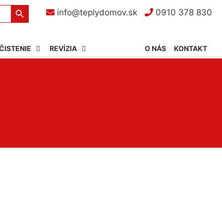
Search Button
info@teplydomov.sk
0910 378 830
ČISTENIE
REVÍZIA
O NÁS
KONTAKT