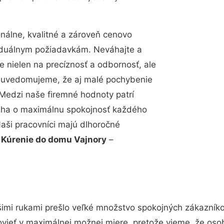
álne, kvalitné a zároveň cenovo
viduálnym požiadavkám. Neváhajte a
e nielen na precíznosť a odbornosť, ale
si uvedomujeme, že aj malé pochybenie
Medzi naše firemné hodnoty patrí
snaha o maximálnu spokojnosť každého
Naši pracovníci majú dlhoročné
.
Kúrenie do domu Vajnory
–
imi rukami prešlo veľké množstvo spokojných zákazníkov
vieť v maximálnej možnej miere, pretože vieme, že oso