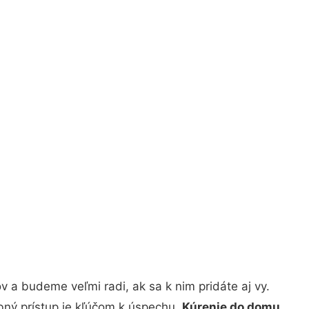
 a budeme veľmi radi, ak sa k nim pridáte aj vy.
bný prístup je kľúčom k úspechu.
Kúrenie do domu