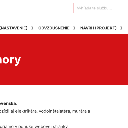
Search
for:
(NASTAVENIE)
ODVZDUŠNENIE
NÁVRH (PROJEKT)
nory
ovenska
.
ícii aj elektrikára, vodoinštalatéra, murára a
 priamo v ponuke webovej stránky.