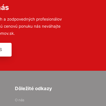
nás
ch a zodpovedných profesionálov
znú cenovú ponuku nás neváhajte
omov.sk.
S
Dôležité odkazy
O nás