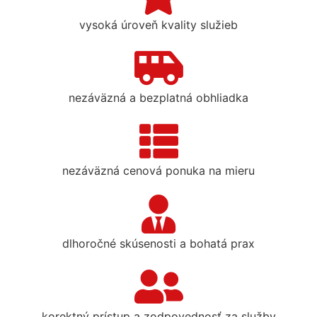
vysoká úroveň kvality služieb
nezáväzná a bezplatná obhliadka
nezáväzná cenová ponuka na mieru
dlhoročné skúsenosti a bohatá prax
korektný prístup a zodpovednosť za služby