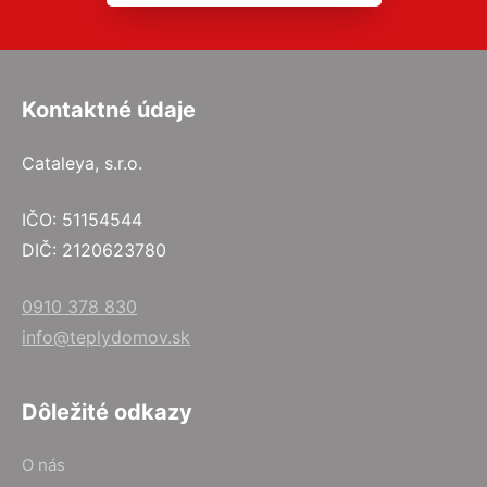
Kontaktné údaje
Cataleya, s.r.o.
IČO: 51154544
DIČ: 2120623780
0910 378 830
info@teplydomov.sk
Dôležité odkazy
O nás