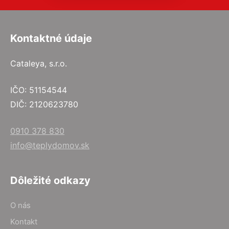
Kontaktné údaje
Cataleya, s.r.o.
IČO: 51154544
DIČ: 2120623780
0910 378 830
info@teplydomov.sk
Dôležité odkazy
O nás
Kontakt