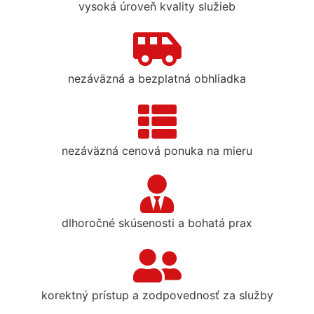
vysoká úroveň kvality služieb
nezáväzná a bezplatná obhliadka
nezáväzná cenová ponuka na mieru
dlhoročné skúsenosti a bohatá prax
korektný prístup a zodpovednosť za služby