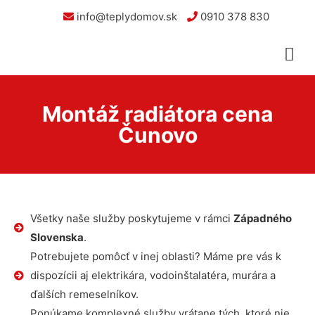
info@teplydomov.sk
0910 378 830
Montáž radiátora cena
Čunovo
Všetky naše služby poskytujeme v rámci
Západného
Slovenska
.
Potrebujete pomôcť v inej oblasti? Máme pre vás k
dispozícii aj elektrikára, vodoinštalatéra, murára a
ďalších remeselníkov.
Ponúkame komplexné služby vrátane tých, ktoré nie