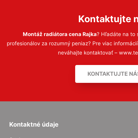
Kontaktujte 
Montáž radiátora cena Rajka
? Hľadáte na to
profesionálov za rozumný peniaz? Pre viac informác
neváhajte kontaktovať – www.t
KONTAKTUJTE NÁ
Kontaktné údaje