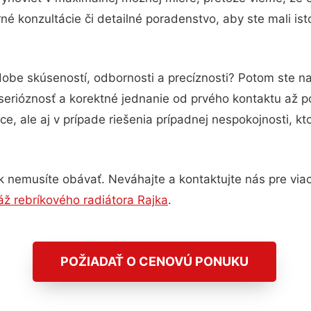
é konzultácie či detailné poradenstvo, aby ste mali is
dobe skúseností, odbornosti a precíznosti? Potom ste 
serióznosť a korektné jednanie od prvého kontaktu až 
e, ale aj v prípade riešenia prípadnej nespokojnosti, kt
 nemusíte obávať. Neváhajte a kontaktujte nás pre viac i
ž rebríkového radiátora Rajka
.
POŽIADAŤ O CENOVÚ PONUKU