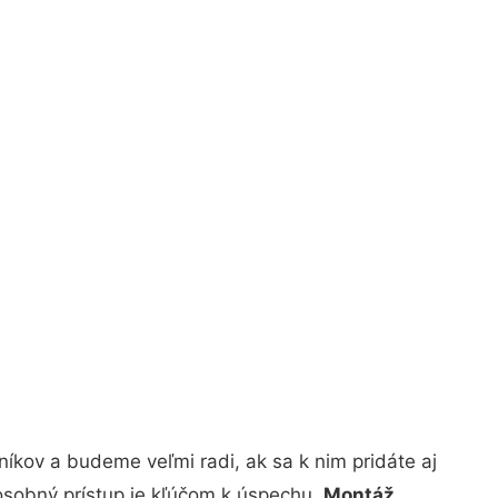
íkov a budeme veľmi radi, ak sa k nim pridáte aj
osobný prístup je kľúčom k úspechu.
Montáž