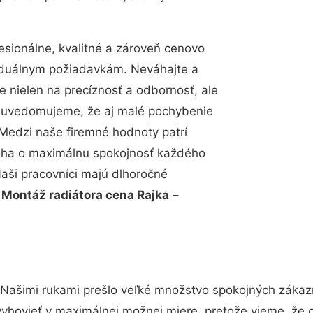
sionálne, kvalitné a zároveň cenovo
viduálnym požiadavkám. Neváhajte a
e nielen na precíznosť a odbornosť, ale
si uvedomujeme, že aj malé pochybenie
Medzi naše firemné hodnoty patrí
snaha o maximálnu spokojnosť každého
Naši pracovníci majú dlhoročné
.
Montáž radiátora cena Rajka
–
 Našimi rukami prešlo veľké množstvo spokojných zákazn
vyhovieť v maximálnej možnej miere, pretože vieme, že 