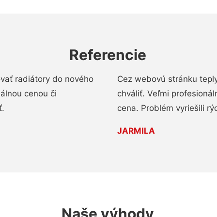
Referencie
ovať radiátory do nového
Cez webovú stránku teply
nálnou cenou či
chváliť. Veľmi profesionál
ť.
cena. Problém vyriešili rý
JARMILA
Naše výhody