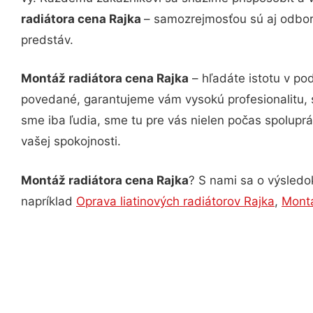
radiátora cena Rajka
– samozrejmosťou sú aj odborn
predstáv.
Montáž radiátora cena Rajka
– hľadáte istotu v po
povedané, garantujeme vám vysokú profesionalitu, 
sme iba ľudia, sme tu pre vás nielen počas spoluprác
vašej spokojnosti.
Montáž radiátora cena Rajka
? S nami sa o výsledok
napríklad
Oprava liatinových radiátorov Rajka
,
Montá