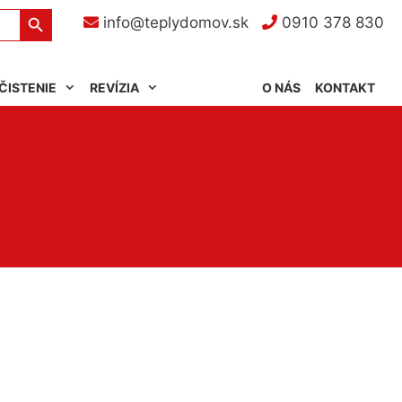
Search Button
info@teplydomov.sk
0910 378 830
ČISTENIE
REVÍZIA
O NÁS
KONTAKT