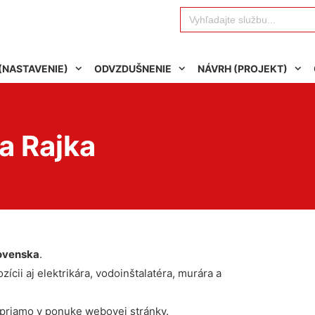
Search
for:
(NASTAVENIE)
ODVZDUŠNENIE
NÁVRH (PROJEKT)
a Rajka
ovenska
.
ícii aj elektrikára, vodoinštalatéra, murára a
 priamo v ponuke webovej stránky.