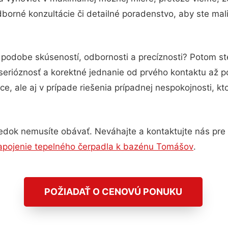
borné konzultácie či detailné poradenstvo, aby ste mali
v podobe skúseností, odbornosti a precíznosti? Potom s
serióznosť a korektné jednanie od prvého kontaktu až 
e, ale aj v prípade riešenia prípadnej nespokojnosti, kt
edok nemusíte obávať. Neváhajte a kontaktujte nás pre vi
apojenie tepelného čerpadla k bazénu Tomášov
.
POŽIADAŤ O CENOVÚ PONUKU