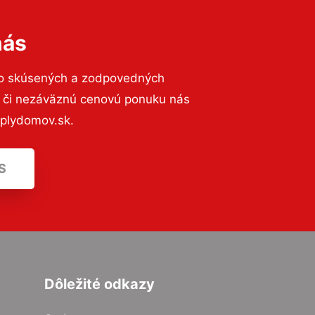
nás
to skúsených a zodpovedných
ií či nezáväznú cenovú ponuku nás
eplydomov.sk.
S
Dôležité odkazy