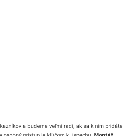
kazníkov a budeme veľmi radi, ak sa k nim pridáte
že osobný prístup je kľúčom k úspechu.
Montáž