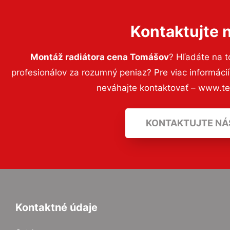
Kontaktujte 
Montáž radiátora cena Tomášov
? Hľadáte na 
profesionálov za rozumný peniaz? Pre viac informác
neváhajte kontaktovať – www.t
KONTAKTUJTE NÁ
Kontaktné údaje