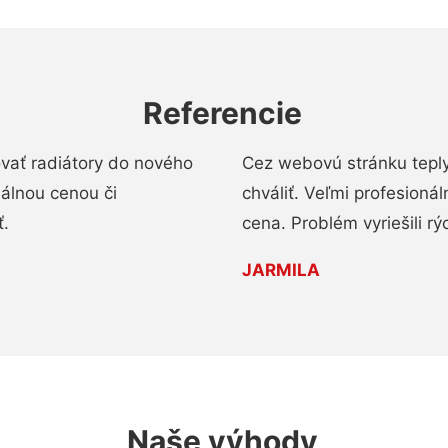
Referencie
ovať radiátory do nového
Cez webovú stránku teply
nálnou cenou či
chváliť. Veľmi profesionál
ť.
cena. Problém vyriešili rý
JARMILA
Naše výhody