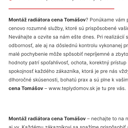
Montáž radiátora cena Tomášov
? Ponúkame vám pr
cenovo rozumné služby, ktoré sú prispôsobené vaš
Neváhajte a ozvite sa nám ešte dnes. Pri realizácií
odbornosť, ale aj na dôslednú kontrolu vykonanej p
malé pochybenie môže spôsobiť nepríjemné a zbyto
hodnoty patrí spoľahlivosť, ochota, korektný príst
spokojnosť každého zákazníka, ktorá je pre nás vžd
dlhoročné skúsenosti, bohatú prax a sú plne k vaš
cena Tomášov
– www.teplydomov.sk je tu pre vás.
Montáž radiátora cena Tomášov
– nechajte to na 
aj vy. Každému zákazníkovi sa snažíme prispôsobiť 