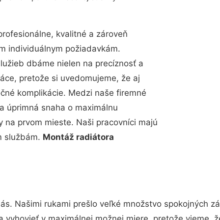
ofesionálne, kvalitné a zároveň
im individuálnym požiadavkám.
 služieb dbáme nielen na precíznosť a
ráce, pretože si uvedomujeme, že aj
čné komplikácie. Medzi naše firemné
up a úprimná snaha o maximálnu
y na prvom mieste. Naši pracovníci majú
im službám.
Montáž radiátora
nás. Našimi rukami prešlo veľké množstvo spokojných zá
a vyhovieť v maximálnej možnej miere, pretože vieme, 