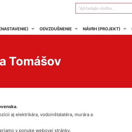
Search
for:
(NASTAVENIE)
ODVZDUŠNENIE
NÁVRH (PROJEKT)
na Tomášov
ovenska
.
ícii aj elektrikára, vodoinštalatéra, murára a
 priamo v ponuke webovej stránky.