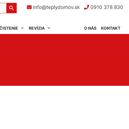
Search Button
info@teplydomov.sk
0910 378 830
ČISTENIE
REVÍZIA
O NÁS
KONTAKT