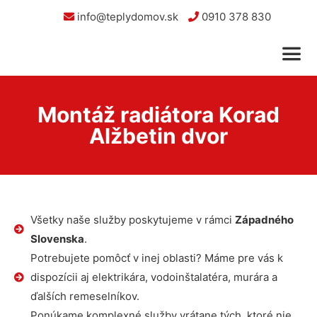
info@teplydomov.sk
0910 378 830
Montáž radiátora Korad
Alžbetin dvor
Všetky naše služby poskytujeme v rámci
Západného
Slovenska
.
Potrebujete pomôcť v inej oblasti? Máme pre vás k
dispozícii aj elektrikára, vodoinštalatéra, murára a
ďalších remeselníkov.
Ponúkame komplexné služby vrátane tých, ktoré nie