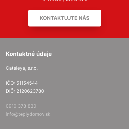
KONTAKTUJTE NÁS
Kontaktné údaje
Cataleya, s.r.o.
IČO: 51154544
DIČ: 2120623780
0910 378 830
info@teplydomov.sk