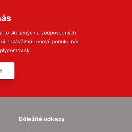
nás
na to skúsených a zodpovedných
ií či nezáväznú cenovú ponuku nás
eplydomov.sk.
S
Dôležité odkazy