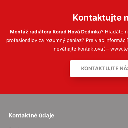
Kontaktujte 
Montáž radiátora Korad Nová Dedinka
? Hľadáte 
profesionálov za rozumný peniaz? Pre viac informác
neváhajte kontaktovať – www.t
KONTAKTUJTE NÁ
Kontaktné údaje