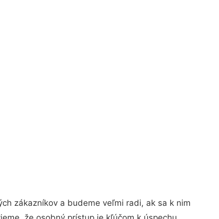
ých zákazníkov a budeme veľmi radi, ak sa k nim
vieme, že osobný prístup je kľúčom k úspechu.