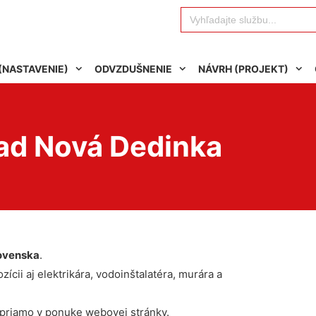
Search
for:
(NASTAVENIE)
ODVZDUŠNENIE
NÁVRH (PROJEKT)
rad Nová Dedinka
ovenska
.
ícii aj elektrikára, vodoinštalatéra, murára a
 priamo v ponuke webovej stránky.