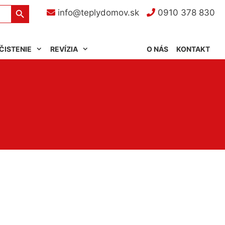
Search Button
info@teplydomov.sk
0910 378 830
ČISTENIE
REVÍZIA
O NÁS
KONTAKT