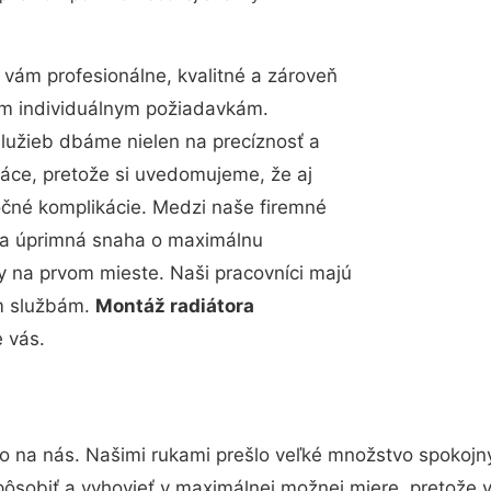
vám profesionálne, kvalitné a zároveň
im individuálnym požiadavkám.
 služieb dbáme nielen na precíznosť a
ráce, pretože si uvedomujeme, že aj
čné komplikácie. Medzi naše firemné
up a úprimná snaha o maximálnu
y na prvom mieste. Naši pracovníci majú
im službám.
Montáž radiátora
 vás.
to na nás. Našimi rukami prešlo veľké množstvo spokojn
pôsobiť a vyhovieť v maximálnej možnej miere, pretože 