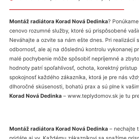
Montáž radiátora Korad Nová Dedinka
? Ponúkame 
cenovo rozumné služby, ktoré sú prispôsobené vaš
Neváhajte a ozvite sa nám ešte dnes. Pri realizácií
odbornosť, ale aj na dôslednú kontrolu vykonanej p
malé pochybenie môže spôsobiť nepríjemné a zbyto
hodnoty patrí spoľahlivosť, ochota, korektný príst
spokojnosť každého zákazníka, ktorá je pre nás vžd
dlhoročné skúsenosti, bohatú prax a sú plne k vaš
Korad Nová Dedinka
– www.teplydomov.sk je tu pre
Montáž radiátora Korad Nová Dedinka
– nechajte 
pridáte aj vy. Každému zákazníkovi sa snažíme pris