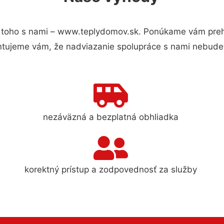
toho s nami – www.teplydomov.sk. Ponúkame vám prehľ
ntujeme vám, že nadviazanie spolupráce s nami nebudet
nezáväzná a bezplatná obhliadka
korektný prístup a zodpovednosť za služby