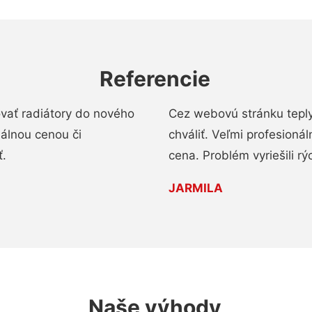
Referencie
ovať radiátory do nového
Cez webovú stránku teply
nálnou cenou či
chváliť. Veľmi profesionál
ť.
cena. Problém vyriešili rý
JARMILA
Naše výhody