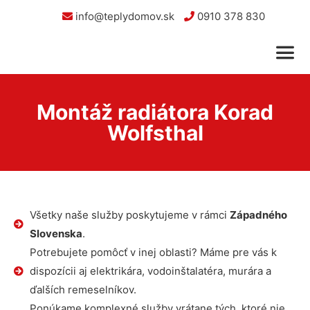
info@teplydomov.sk
0910 378 830
Montáž radiátora Korad
Wolfsthal
Všetky naše služby poskytujeme v rámci
Západného
Slovenska
.
Potrebujete pomôcť v inej oblasti? Máme pre vás k
dispozícii aj elektrikára, vodoinštalatéra, murára a
ďalších remeselníkov.
Ponúkame komplexné služby vrátane tých, ktoré nie