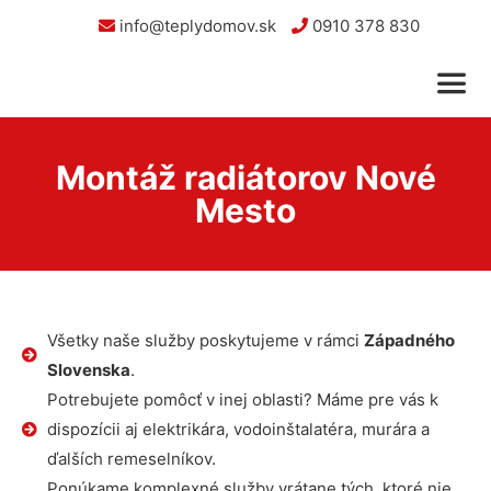
info@teplydomov.sk
0910 378 830
Montáž radiátorov Nové
Mesto
Všetky naše služby poskytujeme v rámci
Západného
Slovenska
.
Potrebujete pomôcť v inej oblasti? Máme pre vás k
dispozícii aj elektrikára, vodoinštalatéra, murára a
ďalších remeselníkov.
Ponúkame komplexné služby vrátane tých, ktoré nie