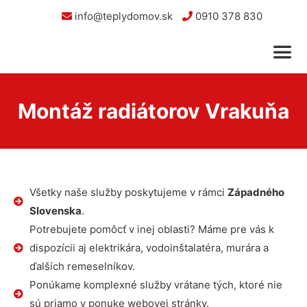
info@teplydomov.sk
0910 378 830
Montáž radiátorov Vrakuňa
Všetky naše služby poskytujeme v rámci
Západného
Slovenska
.
Potrebujete pomôcť v inej oblasti? Máme pre vás k
dispozícii aj elektrikára, vodoinštalatéra, murára a
ďalších remeselníkov.
Ponúkame komplexné služby vrátane tých, ktoré nie
sú priamo v ponuke webovej stránky.