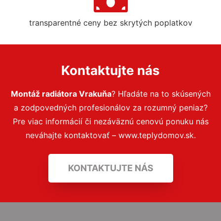
transparentné ceny bez skrytých poplatkov
Kontaktujte nás
Montáž radiátora Vrakuňa
? Hľadáte na to skúsených
a zodpovedných profesionálov za rozumný peniaz?
Pre viac informácií či nezáväznú cenovú ponuku nás
neváhajte kontaktovať – www.teplydomov.sk.
KONTAKTUJTE NÁS