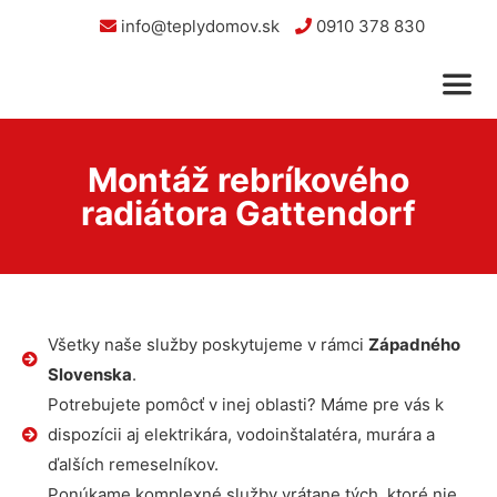
info@teplydomov.sk
0910 378 830
Montáž rebríkového
radiátora Gattendorf
Všetky naše služby poskytujeme v rámci
Západného
Slovenska
.
Potrebujete pomôcť v inej oblasti? Máme pre vás k
dispozícii aj elektrikára, vodoinštalatéra, murára a
ďalších remeselníkov.
Ponúkame komplexné služby vrátane tých, ktoré nie