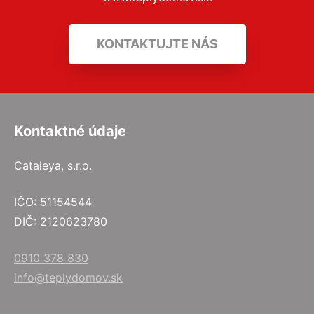
KONTAKTUJTE NÁS
Kontaktné údaje
Cataleya, s.r.o.
IČO: 51154544
DIČ: 2120623780
0910 378 830
info@teplydomov.sk