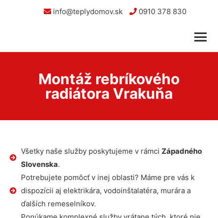
info@teplydomov.sk
0910 378 830
Montáž rebríkového
radiátora Vrakuňa
Všetky naše služby poskytujeme v rámci
Západného
Slovenska
.
Potrebujete pomôcť v inej oblasti? Máme pre vás k
dispozícii aj elektrikára, vodoinštalatéra, murára a
ďalších remeselníkov.
Ponúkame komplexné služby vrátane tých, ktoré nie