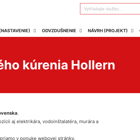
Search
for:
(NASTAVENIE)
ODVZDUŠNENIE
NÁVRH (PROJEKT)
ho kúrenia Hollern
ovenska
.
ícii aj elektrikára, vodoinštalatéra, murára a
 priamo v ponuke webovej stránky.