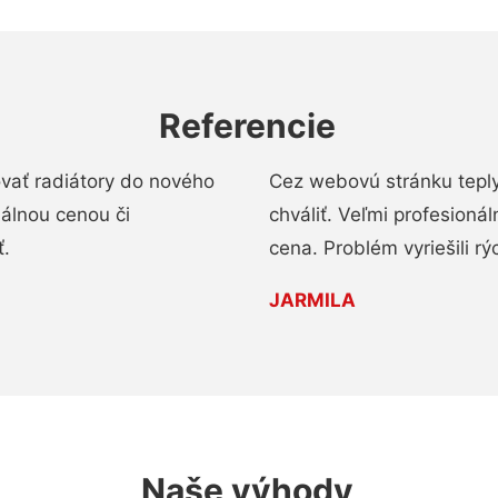
Referencie
ovať radiátory do nového
Cez webovú stránku teply
nálnou cenou či
chváliť. Veľmi profesionál
ť.
cena. Problém vyriešili rý
JARMILA
Naše výhody