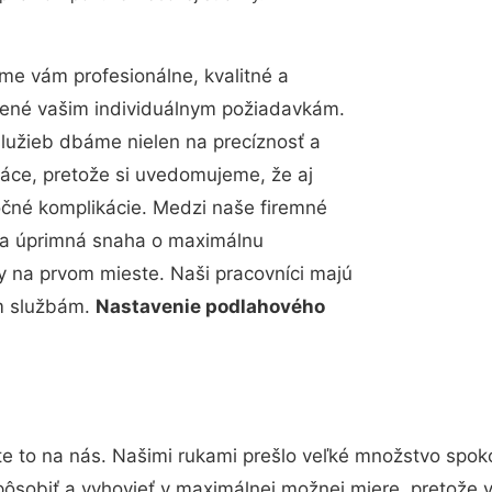
me vám profesionálne, kvalitné a
bené vašim individuálnym požiadavkám.
 služieb dbáme nielen na precíznosť a
ráce, pretože si uvedomujeme, že aj
čné komplikácie. Medzi naše firemné
up a úprimná snaha o maximálnu
y na prvom mieste. Naši pracovníci majú
im službám.
Nastavenie podlahového
.
e to na nás. Našimi rukami prešlo veľké množstvo spok
pôsobiť a vyhovieť v maximálnej možnej miere, pretože 