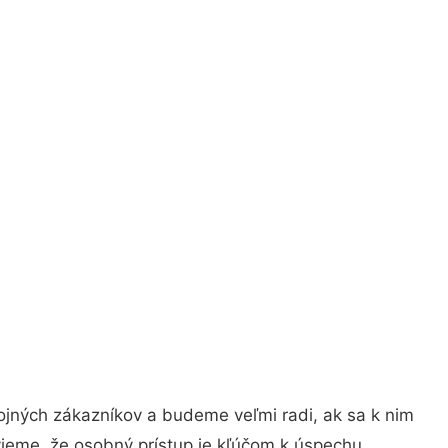
ojných zákazníkov a budeme veľmi radi, ak sa k nim
vieme, že osobný prístup je kľúčom k úspechu.