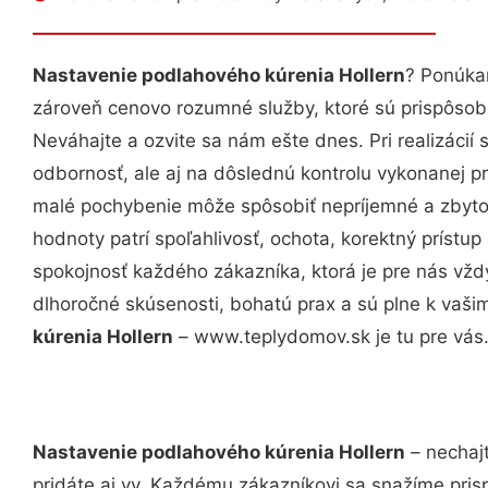
Nastavenie podlahového kúrenia Hollern
? Ponúka
zároveň cenovo rozumné služby, ktoré sú prispôso
Neváhajte a ozvite sa nám ešte dnes. Pri realizácií
odbornosť, ale aj na dôslednú kontrolu vykonanej p
malé pochybenie môže spôsobiť nepríjemné a zbyto
hodnoty patrí spoľahlivosť, ochota, korektný príst
spokojnosť každého zákazníka, ktorá je pre nás vžd
dlhoročné skúsenosti, bohatú prax a sú plne k vaš
kúrenia Hollern
– www.teplydomov.sk je tu pre vás
Nastavenie podlahového kúrenia Hollern
– nechajt
pridáte aj vy. Každému zákazníkovi sa snažíme pris