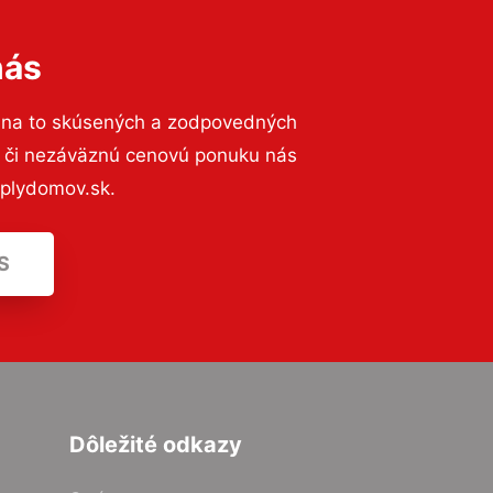
nás
 na to skúsených a zodpovedných
ií či nezáväznú cenovú ponuku nás
eplydomov.sk.
S
Dôležité odkazy