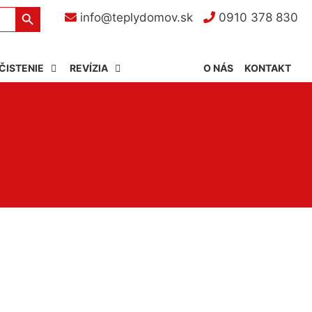
Search Button
info@teplydomov.sk
0910 378 830
ČISTENIE
REVÍZIA
O NÁS
KONTAKT