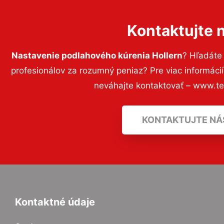
Kontaktujte 
Nastavenie podlahového kúrenia Hollern
? Hľadáte
profesionálov za rozumný peniaz? Pre viac informác
neváhajte kontaktovať – www.t
KONTAKTUJTE NÁ
Kontaktné údaje