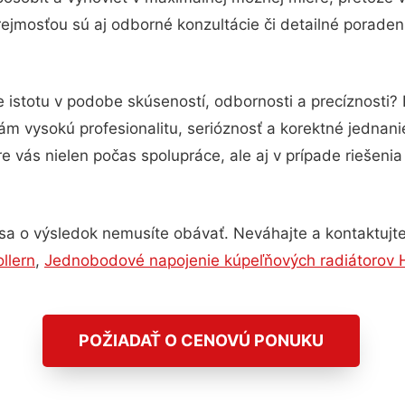
ejmosťou sú aj odborné konzultácie či detailné poradens
 istotu v podobe skúseností, odbornosti a precíznosti?
m vysokú profesionalitu, serióznosť a korektné jednan
e vás nielen počas spolupráce, ale aj v prípade riešeni
sa o výsledok nemusíte obávať. Neváhajte a kontaktujte n
llern
,
Jednobodové napojenie kúpeľňových radiátorov H
POŽIADAŤ O CENOVÚ PONUKU