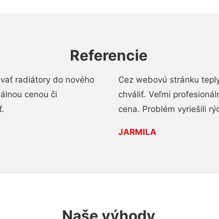
Referencie
ovať radiátory do nového
Cez webovú stránku teply
nálnou cenou či
chváliť. Veľmi profesionál
ť.
cena. Problém vyriešili rý
JARMILA
Naše výhody