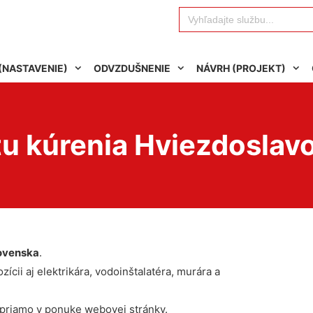
Search
for:
(NASTAVENIE)
ODVZDUŠNENIE
NÁVRH (PROJEKT)
u kúrenia Hviezdoslav
ovenska
.
ícii aj elektrikára, vodoinštalatéra, murára a
 priamo v ponuke webovej stránky.