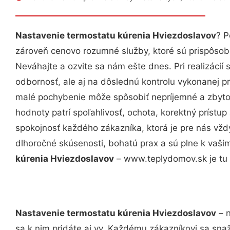
Nastavenie termostatu kúrenia Hviezdoslavov
? P
zároveň cenovo rozumné služby, ktoré sú prispôso
Neváhajte a ozvite sa nám ešte dnes. Pri realizácií
odbornosť, ale aj na dôslednú kontrolu vykonanej p
malé pochybenie môže spôsobiť nepríjemné a zbyto
hodnoty patrí spoľahlivosť, ochota, korektný príst
spokojnosť každého zákazníka, ktorá je pre nás vžd
dlhoročné skúsenosti, bohatú prax a sú plne k vaš
kúrenia Hviezdoslavov
– www.teplydomov.sk je tu 
Nastavenie termostatu kúrenia Hviezdoslavov
– n
sa k nim pridáte aj vy. Každému zákazníkovi sa sna