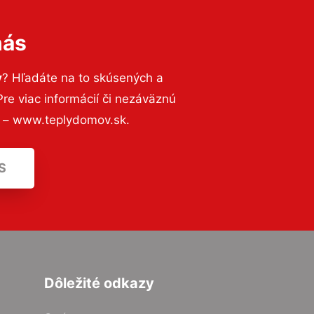
nás
v
? Hľadáte na to skúsených a
e viac informácií či nezáväznú
ť – www.teplydomov.sk.
S
Dôležité odkazy