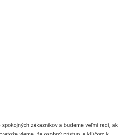
o spokojných zákazníkov a budeme veľmi radi, ak
pretože vieme, že osobný prístup je kľúčom k