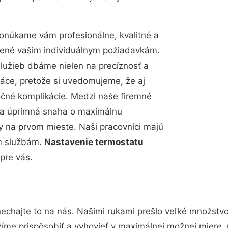
onúkame vám profesionálne, kvalitné a
bené vašim individuálnym požiadavkám.
 služieb dbáme nielen na precíznosť a
ráce, pretože si uvedomujeme, že aj
čné komplikácie. Medzi naše firemné
up a úprimná snaha o maximálnu
y na prvom mieste. Naši pracovníci majú
im službám.
Nastavenie termostatu
pre vás.
echajte to na nás. Našimi rukami prešlo veľké množstv
žíme prispôsobiť a vyhovieť v maximálnej možnej miere, 