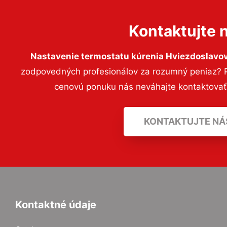
Kontaktujte 
Nastavenie termostatu kúrenia Hviezdoslavo
zodpovedných profesionálov za rozumný peniaz? Pr
cenovú ponuku nás neváhajte kontaktova
KONTAKTUJTE NÁ
Kontaktné údaje