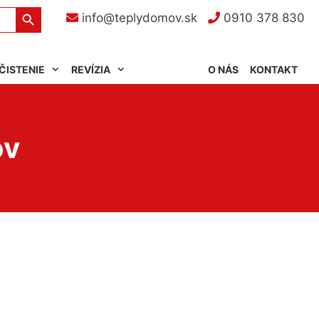
Search Button
info@teplydomov.sk
0910 378 830
ČISTENIE
REVÍZIA
O NÁS
KONTAKT
ov