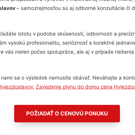
slavov
– samozrejmosťou sú aj odborné konzultácie či de
ľadáte istotu v podobe skúseností, odbornosti a precíz
m vysokú profesionalitu, serióznosť a korektné jednan
e vás nielen počas spolupráce, ale aj v prípade riešeni
 nami sa o výsledok nemusíte obávať. Neváhajte a kontakt
 Hviezdoslavov
,
Zavedenie plynu do domu cena Hviezdo
POŽIADAŤ O CENOVÚ PONUKU