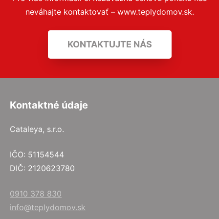
neváhajte kontaktovať – www.teplydomov.sk.
KONTAKTUJTE NÁS
Kontaktné údaje
Cataleya, s.r.o.
IČO: 51154544
DIČ: 2120623780
0910 378 830
info@teplydomov.sk