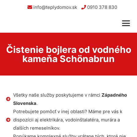
info@teplydomov.sk
0910 378 830
Čistenie bojlera od vodného
kameňa Schönabrun
Všetky naše služby poskytujeme v rámci
Západného
Slovenska
.
Potrebujete pomôcť v inej oblasti? Máme pre vás k
dispozícii aj elektrikára, vodoinštalatéra, murára a
ďalších remeselníkov.
Ponúkame komplexné služby vrátane tých, ktoré nie