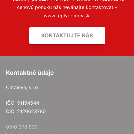
cenovú ponuku nás neváhajte kontaktovať –
www.teplydomov.sk.
KONTAKTUJTE NÁS
Kontaktné údaje
Cataleya, s.r.o.
IČO: 51154544
DIČ: 2120623780
0910 378 830