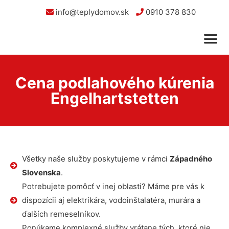
info@teplydomov.sk
0910 378 830
Cena podlahového kúrenia
Engelhartstetten
Všetky naše služby poskytujeme v rámci
Západného
Slovenska
.
Potrebujete pomôcť v inej oblasti? Máme pre vás k
dispozícii aj elektrikára, vodoinštalatéra, murára a
ďalších remeselníkov.
Ponúkame komplexné služby vrátane tých, ktoré nie