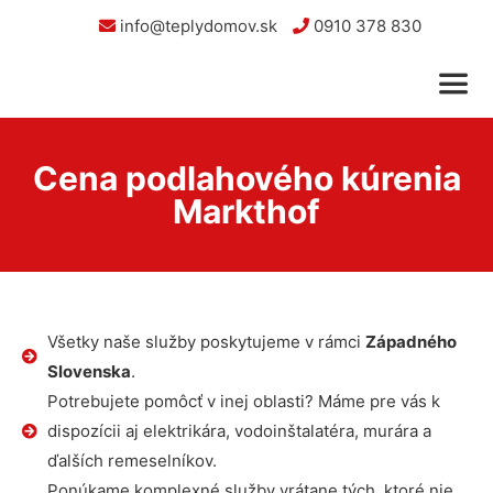
info@teplydomov.sk
0910 378 830
Cena podlahového kúrenia
Markthof
Všetky naše služby poskytujeme v rámci
Západného
Slovenska
.
Potrebujete pomôcť v inej oblasti? Máme pre vás k
dispozícii aj elektrikára, vodoinštalatéra, murára a
ďalších remeselníkov.
Ponúkame komplexné služby vrátane tých, ktoré nie