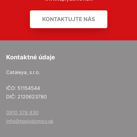
KONTAKTUJTE NÁS
Kontaktné údaje
Cataleya, s.r.o.
IČO: 51154544
DIČ: 2120623780
0910 378 830
info@teplydomov.sk