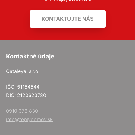
KONTAKTUJTE NÁS
Kontaktné údaje
Cataleya, s.r.o.
IČO: 51154544
DIČ: 2120623780
0910 378 830
info@teplydomov.sk