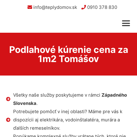
info@teplydomov.sk
0910 378 830
Podlahové kúrenie cena za
1m2 Tomášov
Všetky naše služby poskytujeme v rámci
Západného
Slovenska
.
Potrebujete pomôcť v inej oblasti? Máme pre vás k
dispozícii aj elektrikára, vodoinštalatéra, murára a
ďalších remeselníkov.
Ponúkame komplexné služby vrátane tých, ktoré nie