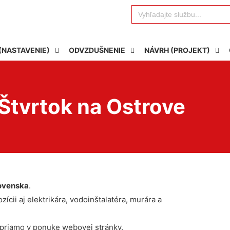
Search
for:
(NASTAVENIE)
ODVZDUŠNENIE
NÁVRH (PROJEKT)
 Štvrtok na Ostrove
ovenska
.
ícii aj elektrikára, vodoinštalatéra, murára a
 priamo v ponuke webovej stránky.