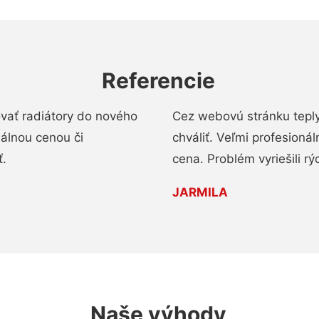
Referencie
ovať radiátory do nového
Cez webovú stránku teply
nálnou cenou či
chváliť. Veľmi profesionál
ť.
cena. Problém vyriešili rý
JARMILA
Naše výhody