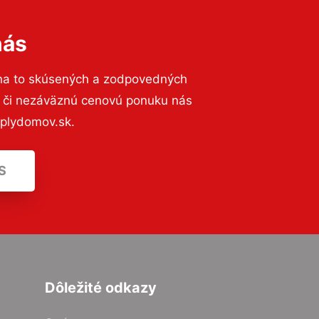
nás
na to skúsených a zodpovedných
ií či nezáväznú cenovú ponuku nás
eplydomov.sk.
S
Dôležité odkazy