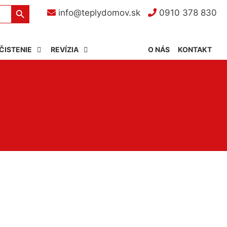
Search Button
info@teplydomov.sk
0910 378 830
ČISTENIE
REVÍZIA
O NÁS
KONTAKT