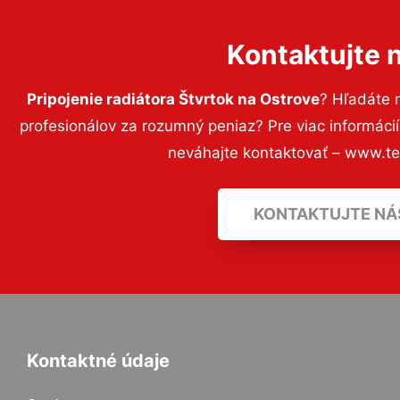
Kontaktujte 
Pripojenie radiátora Štvrtok na Ostrove
? Hľadáte 
profesionálov za rozumný peniaz? Pre viac informác
neváhajte kontaktovať – www.t
KONTAKTUJTE NÁ
Kontaktné údaje