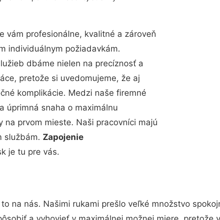
 vám profesionálne, kvalitné a zároveň
im individuálnym požiadavkám.
 služieb dbáme nielen na precíznosť a
ráce, pretože si uvedomujeme, že aj
čné komplikácie. Medzi naše firemné
up a úprimná snaha o maximálnu
y na prvom mieste. Naši pracovníci majú
im službám.
Zapojenie
 je tu pre vás.
 to na nás. Našimi rukami prešlo veľké množstvo spokoj
pôsobiť a vyhovieť v maximálnej možnej miere, pretože 