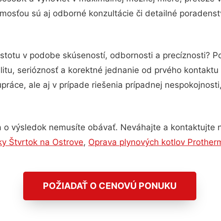
mosťou sú aj odborné konzultácie či detailné poradenstv
istotu v podobe skúseností, odbornosti a precíznosti? 
itu, serióznosť a korektné jednanie od prvého kontakt
práce, ale aj v prípade riešenia prípadnej nespokojnosti
 o výsledok nemusíte obávať. Neváhajte a kontaktujte nás
ky Štvrtok na Ostrove
,
Oprava plynových kotlov Prother
POŽIADAŤ O CENOVÚ PONUKU