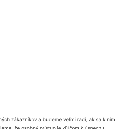
ných zákazníkov a budeme veľmi radi, ak sa k nim
vieme, že osobný prístup je kľúčom k úspechu.