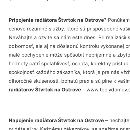
Pripojenie radiátora Štvrtok na Ostrove
? Ponúkame
cenovo rozumné služby, ktoré sú prispôsobené vaš
Neváhajte a ozvite sa nám ešte dnes. Pri realizácií
odbornosť, ale aj na dôslednú kontrolu vykonanej p
malé pochybenie môže spôsobiť nepríjemné a zbyto
hodnoty patrí spoľahlivosť, ochota, korektný príst
spokojnosť každého zákazníka, ktorá je pre nás vžd
dlhoročné skúsenosti, bohatú prax a sú plne k vaš
radiátorov Štvrtok na Ostrove
– www.teplydomov.sk
Napojenie radiátora Štvrtok na Ostrove
– nechajte
pridáte aj vy. Každému zákazníkovi sa snažíme pris