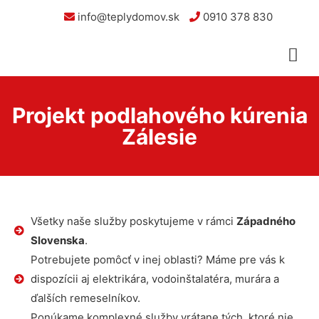
info@teplydomov.sk
0910 378 830
Projekt podlahového kúrenia
Zálesie
Všetky naše služby poskytujeme v rámci
Západného
Slovenska
.
Potrebujete pomôcť v inej oblasti? Máme pre vás k
dispozícii aj elektrikára, vodoinštalatéra, murára a
ďalších remeselníkov.
Ponúkame komplexné služby vrátane tých, ktoré nie