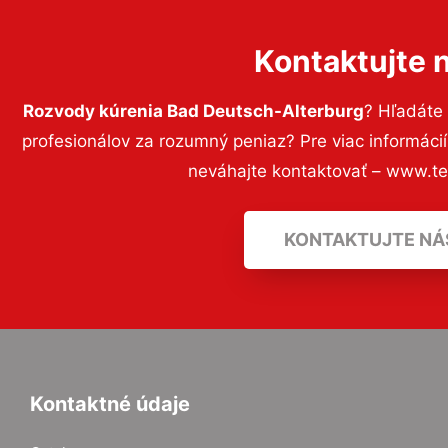
Kontaktujte 
Rozvody kúrenia Bad Deutsch-Alterburg
? Hľadáte
profesionálov za rozumný peniaz? Pre viac informác
neváhajte kontaktovať – www.t
KONTAKTUJTE NÁ
Kontaktné údaje