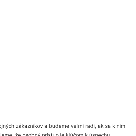
ojných zákazníkov a budeme veľmi radi, ak sa k nim
vieme, že osobný prístup je kľúčom k úspechu.