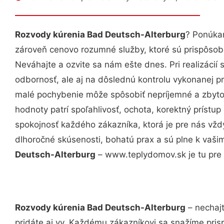
Rozvody kúrenia Bad Deutsch-Alterburg
? Ponúkam
zároveň cenovo rozumné služby, ktoré sú prispôso
Neváhajte a ozvite sa nám ešte dnes. Pri realizácií
odbornosť, ale aj na dôslednú kontrolu vykonanej p
malé pochybenie môže spôsobiť nepríjemné a zbyto
hodnoty patrí spoľahlivosť, ochota, korektný príst
spokojnosť každého zákazníka, ktorá je pre nás vžd
dlhoročné skúsenosti, bohatú prax a sú plne k vaš
Deutsch-Alterburg
– www.teplydomov.sk je tu pre 
Rozvody kúrenia Bad Deutsch-Alterburg
– nechajt
pridáte aj vy. Každému zákazníkovi sa snažíme pris