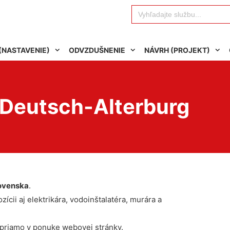
Search
for:
(NASTAVENIE)
ODVZDUŠNENIE
NÁVRH (PROJEKT)
 Deutsch-Alterburg
ovenska
.
ícii aj elektrikára, vodoinštalatéra, murára a
 priamo v ponuke webovej stránky.