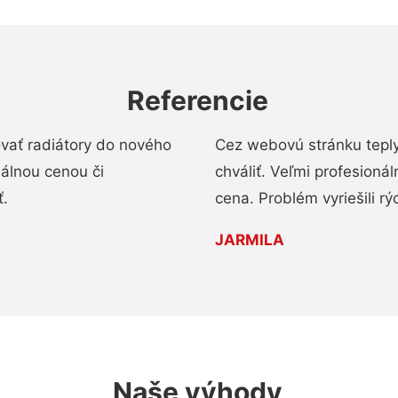
Referencie
ovať radiátory do nového
Cez webovú stránku teply
nálnou cenou či
chváliť. Veľmi profesionál
ť.
cena. Problém vyriešili rý
JARMILA
Naše výhody