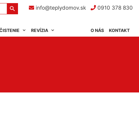
Search Button
info@teplydomov.sk
0910 378 830
ČISTENIE
REVÍZIA
O NÁS
KONTAKT