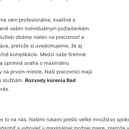
e vám profesionálne, kvalitné a
bené vašim individuálnym požiadavkám.
 služieb dbáme nielen na precíznosť a
ráce, pretože si uvedomujeme, že aj
čné komplikácie. Medzi naše firemné
up a úprimná snaha o maximálnu
y na prvom mieste. Naši pracovníci majú
im službám.
Rozvody kúrenia Bad
vás.
e to na nás. Našimi rukami prešlo veľké množstvo spok
pôsobiť a vyhovieť v maximálnej možnej miere, pretože 