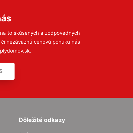
nás
 na to skúsených a zodpovedných
ií či nezáväznú cenovú ponuku nás
eplydomov.sk.
S
Dôležité odkazy