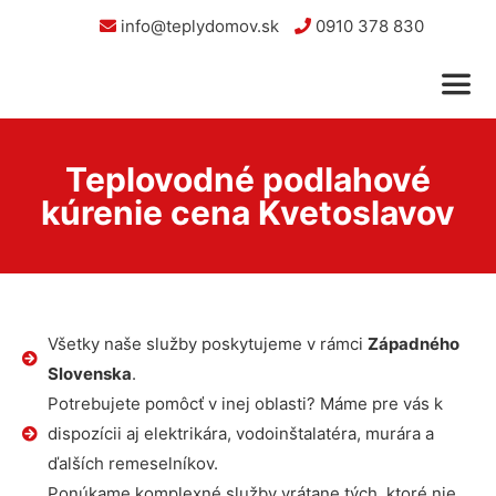
info@teplydomov.sk
0910 378 830
Teplovodné podlahové
kúrenie cena Kvetoslavov
Všetky naše služby poskytujeme v rámci
Západného
Slovenska
.
Potrebujete pomôcť v inej oblasti? Máme pre vás k
dispozícii aj elektrikára, vodoinštalatéra, murára a
ďalších remeselníkov.
Ponúkame komplexné služby vrátane tých, ktoré nie