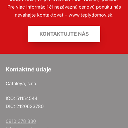
Pre viac informácií či nezáväznú cenovú ponuku nás
neváhajte kontaktovať – www.teplydomov.sk.
KONTAKTUJTE NÁS
Kontaktné údaje
Cataleya, s.r.o.
IČO: 51154544
DIČ: 2120623780
0910 378 830