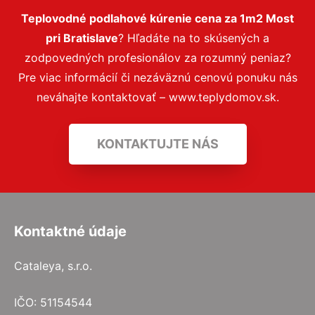
Teplovodné podlahové kúrenie cena za 1m2 Most
pri Bratislave
? Hľadáte na to skúsených a
zodpovedných profesionálov za rozumný peniaz?
Pre viac informácií či nezáväznú cenovú ponuku nás
neváhajte kontaktovať – www.teplydomov.sk.
KONTAKTUJTE NÁS
Kontaktné údaje
Cataleya, s.r.o.
IČO: 51154544