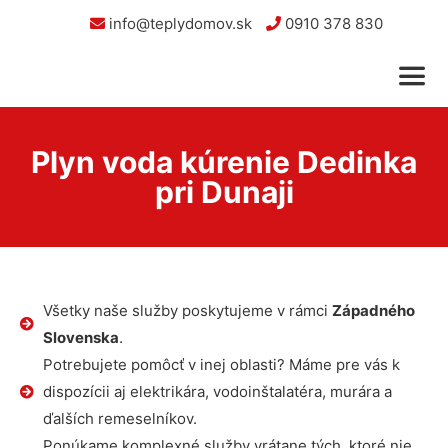
info@teplydomov.sk
0910 378 830
Plyn voda kúrenie Dedinka
pri Dunaji
Všetky naše služby poskytujeme v rámci
Západného
Slovenska
.
Potrebujete pomôcť v inej oblasti? Máme pre vás k
dispozícii aj elektrikára, vodoinštalatéra, murára a
ďalších remeselníkov.
Ponúkame komplexné služby vrátane tých, ktoré nie