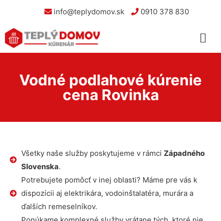
info@teplydomov.sk
0910 378 830
Vodné podlahové kúrenie
cena Rovinka
Všetky naše služby poskytujeme v rámci
Západného
Slovenska
.
Potrebujete pomôcť v inej oblasti? Máme pre vás k
dispozícii aj elektrikára, vodoinštalatéra, murára a
ďalších remeselníkov.
Ponúkame komplexné služby vrátane tých, ktoré nie