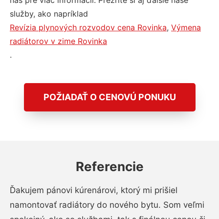
nás pre viac informácií. Prezrite si aj ďalšie naše
služby, ako napríklad
Revízia plynových rozvodov cena Rovinka
,
Výmena
radiátorov v zime Rovinka
.
POŽIADAŤ O CENOVÚ PONUKU
Referencie
Ďakujem pánovi kúrenárovi, ktorý mi prišiel
namontovať radiátory do nového bytu. Som veľmi