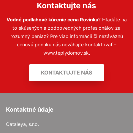
Kontaktujte nás
Vodné podlahové kúrenie cena Rovinka
? Hľadáte na
to skúsených a zodpovedných profesionálov za
rozumný peniaz? Pre viac informácií či nezáväznú
cenovú ponuku nás neváhajte kontaktovať –
www.teplydomov.sk.
KONTAKTUJTE NÁS
Kontaktné údaje
Cataleya, s.r.o.