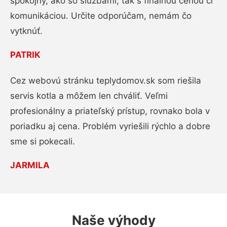
spokojný, ako so službami, tak s finálnou cenou či
komunikáciou. Určite odporúčam, nemám čo
vytknúť.
PATRIK
Cez webovú stránku teplydomov.sk som riešila
servis kotla a môžem len chváliť. Veľmi
profesionálny a priateľský prístup, rovnako bola v
poriadku aj cena. Problém vyriešili rýchlo a dobre
sme si pokecali.
JARMILA
Naše výhody