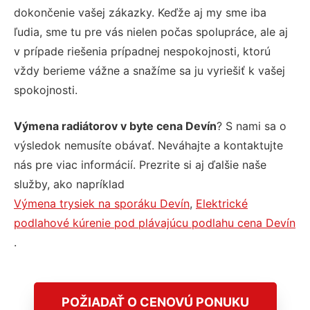
dokončenie vašej zákazky. Keďže aj my sme iba
ľudia, sme tu pre vás nielen počas spolupráce, ale aj
v prípade riešenia prípadnej nespokojnosti, ktorú
vždy berieme vážne a snažíme sa ju vyriešiť k vašej
spokojnosti.
Výmena radiátorov v byte cena Devín
? S nami sa o
výsledok nemusíte obávať. Neváhajte a kontaktujte
nás pre viac informácií. Prezrite si aj ďalšie naše
služby, ako napríklad
Výmena trysiek na sporáku Devín
,
Elektrické
podlahové kúrenie pod plávajúcu podlahu cena Devín
.
POŽIADAŤ O CENOVÚ PONUKU