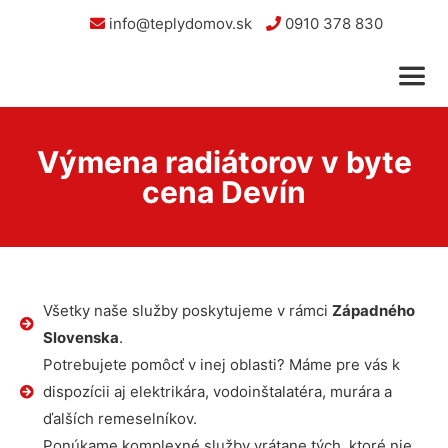
info@teplydomov.sk
0910 378 830
Výmena radiátorov v byte
cena Devín
Všetky naše služby poskytujeme v rámci
Západného
Slovenska
.
Potrebujete pomôcť v inej oblasti? Máme pre vás k
dispozícii aj elektrikára, vodoinštalatéra, murára a
ďalších remeselníkov.
Ponúkame komplexné služby vrátane tých, ktoré nie