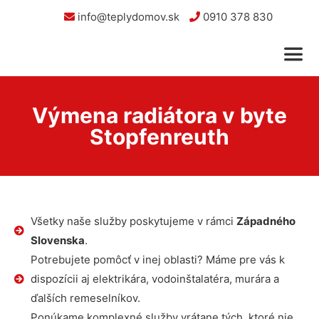
info@teplydomov.sk
0910 378 830
Výmena radiátora v byte
Stopfenreuth
Všetky naše služby poskytujeme v rámci
Západného
Slovenska
.
Potrebujete pomôcť v inej oblasti? Máme pre vás k
dispozícii aj elektrikára, vodoinštalatéra, murára a
ďalších remeselníkov.
Ponúkame komplexné služby vrátane tých, ktoré nie