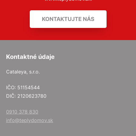
KONTAKTUJTE NÁS
Kontaktné údaje
Cataleya, s.r.o.
IČO: 51154544
DIČ: 2120623780
0910 378 830
info@teplydomov.sk