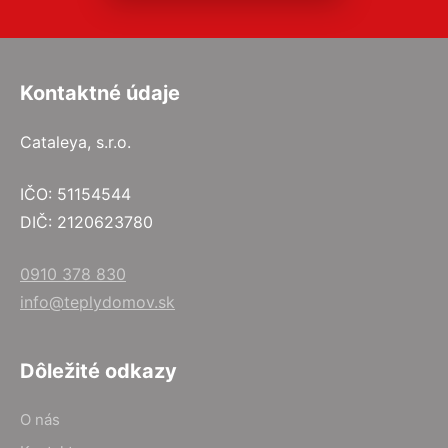
Kontaktné údaje
Cataleya, s.r.o.
IČO: 51154544
DIČ: 2120623780
0910 378 830
info@teplydomov.sk
Dôležité odkazy
O nás