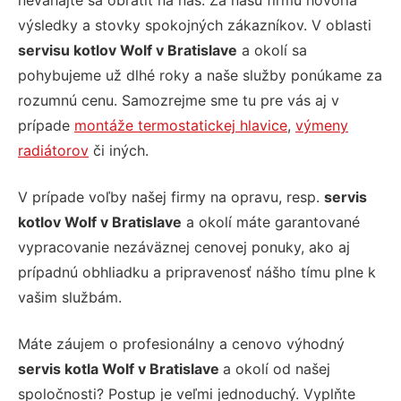
neváhajte sa obrátiť na nás. Za našu firmu hovoria
výsledky a stovky spokojných zákazníkov. V oblasti
servisu kotlov Wolf v Bratislave
a okolí sa
pohybujeme už dlhé roky a naše služby ponúkame za
rozumnú cenu. Samozrejme sme tu pre vás aj v
prípade
montáže termostatickej hlavice
,
výmeny
radiátorov
či iných.
V prípade voľby našej firmy na
opravu, resp.
servis
kotlov Wolf v Bratislave
a okolí máte garantované
vypracovanie nezáväznej cenovej ponuky, ako aj
prípadnú obhliadku a pripravenosť nášho tímu plne k
vašim službám.
Máte záujem o profesionálny a cenovo výhodný
servis kotla Wolf v Bratislave
a okolí od našej
spoločnosti? Postup je veľmi jednoduchý. Vyplňte