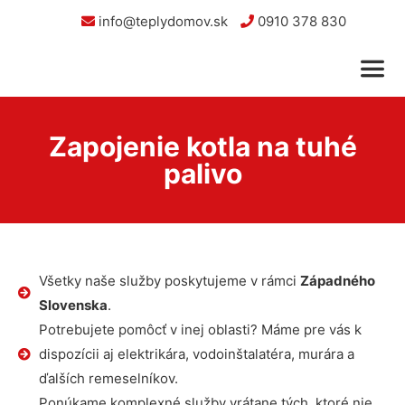
info@teplydomov.sk
0910 378 830
Zapojenie kotla na tuhé
palivo
Všetky naše služby poskytujeme v rámci
Západného
Slovenska
.
Potrebujete pomôcť v inej oblasti? Máme pre vás k
dispozícii aj elektrikára, vodoinštalatéra, murára a
ďalších remeselníkov.
Ponúkame komplexné služby vrátane tých, ktoré nie