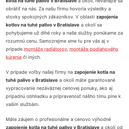
kotla na tuhé palivo
v Bratislave
a okolí, neváhajte sa
obrátiť na nás. Za našu firmu hovoria výsledky a
stovky spokojných zákazníkov. V oblasti
zapojenia
kotlov na tuhé palivo v Bratislave
a okolí sa
pohybujeme už dlhé roky a naše služby ponúkame za
rozumnú cenu. Samozrejme sme tu pre vás aj v
prípade
montáže radiátorov
,
montáže podlahového
kúrenia
či iných.
V prípade voľby našej firmy na
zapojenie kotla na
tuhé palivo v Bratislave
a okolí máte garantované
vypracovanie nezáväznej cenovej ponuky, ako aj
prípadnú obhliadku a pripravenosť nášho tímu plne k
vašim službám.
Máte záujem o profesionálne a cenovo výhodné
zapojenie kotla na tuhé palivo v Bratislave
a okolí od