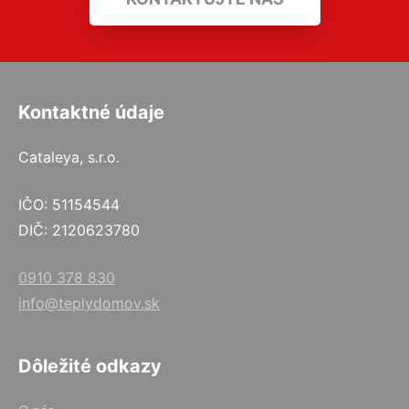
Kontaktné údaje
Cataleya, s.r.o.
IČO: 51154544
DIČ: 2120623780
0910 378 830
info@teplydomov.sk
Dôležité odkazy