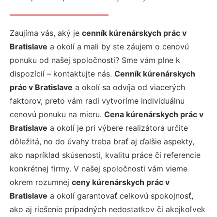
Zaujíma vás, aký je
cenník kúrenárskych prác v
Bratislave
a okolí a mali by ste záujem o cenovú
ponuku od našej spoločnosti? Sme vám plne k
dispozícií – kontaktujte nás.
Cenník kúrenárskych
prác v Bratislave
a okolí sa odvíja od viacerých
faktorov, preto vám radi vytvoríme individuálnu
cenovú ponuku na mieru.
Cena kúrenárskych prác v
Bratislave
a okolí je pri výbere realizátora určite
dôležitá, no do úvahy treba brať aj ďalšie aspekty,
ako napríklad skúsenosti, kvalitu práce či referencie
konkrétnej firmy. V našej spoločnosti vám vieme
okrem rozumnej
ceny kúrenárskych prác v
Bratislave
a okolí garantovať celkovú spokojnosť,
ako aj riešenie prípadných nedostatkov či akejkoľvek