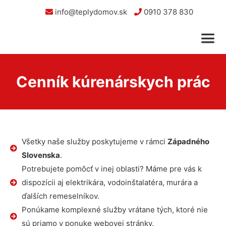
info@teplydomov.sk
0910 378 830
Cenník kúrenárskych prác
Všetky naše služby poskytujeme v rámci
Západného
Slovenska
.
Potrebujete pomôcť v inej oblasti? Máme pre vás k
dispozícii aj elektrikára, vodoinštalatéra, murára a
ďalších remeselníkov.
Ponúkame komplexné služby vrátane tých, ktoré nie
sú priamo v ponuke webovej stránky.