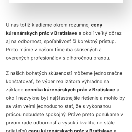
U nás totiž kladieme okrem rozumnej
ceny
kúrenárskych prác v Bratislave
a okolí veľký dôraz
aj na odbornosť, spoľahlivosť či korektný prístup.
Preto máme v našom tíme iba skúsených a
overených profesionálov s dlhoročnou praxou.
Z našich bohatých skúseností môžeme jednoznačne
konštatovať, že výber realizátora výhradne na
základe
cenníka kúrenárskych prác v Bratislave
a
okolí nezvykne byť najšťastnejšie riešenie a mohlo by
sa vám veľmi jednoducho stať, že s vykonanou
prácou nebudete spokojný. Práve preto ponúkame v
prvom rade odbornosť a vysokú kvalitu, no stále
prijateľnú
cenu kúrenárskych prác v Bratislave
a