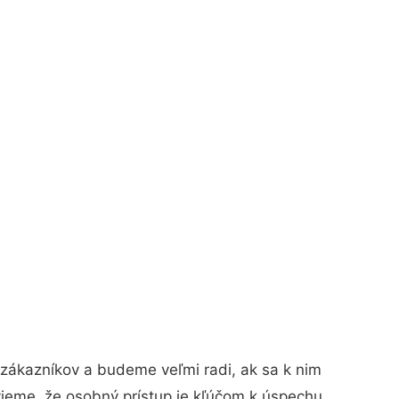
 zákazníkov a budeme veľmi radi, ak sa k nim
vieme, že osobný prístup je kľúčom k úspechu.