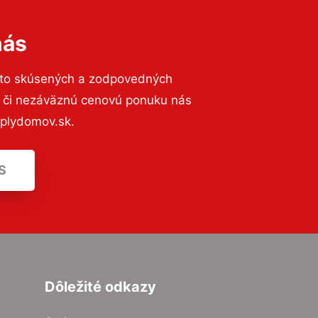
nás
 to skúsených a zodpovedných
ií či nezáväznú cenovú ponuku nás
eplydomov.sk.
S
Dôležité odkazy