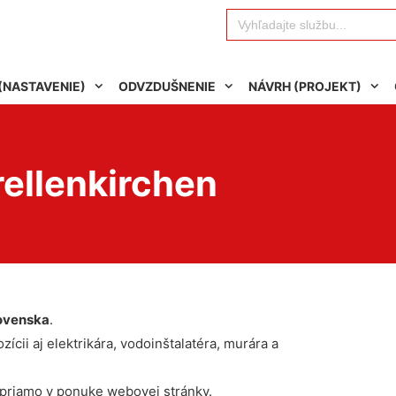
Search
for:
(NASTAVENIE)
ODVZDUŠNENIE
NÁVRH (PROJEKT)
rellenkirchen
ovenska
.
ícii aj elektrikára, vodoinštalatéra, murára a
 priamo v ponuke webovej stránky.