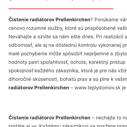
Čistenie radiátorov Prellenkirchen
? Ponúkame vám 
cenovo rozumné služby, ktoré sú prispôsobené vaš
Neváhajte a ozvite sa nám ešte dnes. Pri realizácií
odbornosť, ale aj na dôslednú kontrolu vykonanej p
malé pochybenie môže spôsobiť nepríjemné a zbyto
hodnoty patrí spoľahlivosť, ochota, korektný príst
spokojnosť každého zákazníka, ktorá je pre nás vžd
dlhoročné skúsenosti, bohatú prax a sú plne k vaš
radiátorov Prellenkirchen
– www.teplydomov.sk je 
Čistenie radiátorov Prellenkirchen
– nechajte to n
pridáte aj vy. Každému zákazníkovi sa snažíme pris