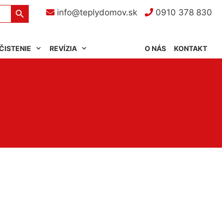
Search Button
info@teplydomov.sk
0910 378 830
ČISTENIE
REVÍZIA
O NÁS
KONTAKT