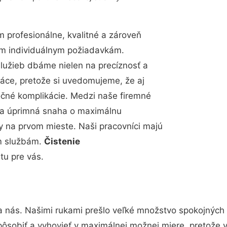
profesionálne, kvalitné a zároveň
im individuálnym požiadavkám.
 služieb dbáme nielen na precíznosť a
ráce, pretože si uvedomujeme, že aj
čné komplikácie. Medzi naše firemné
up a úprimná snaha o maximálnu
y na prvom mieste. Naši pracovníci majú
im službám.
Čistenie
tu pre vás.
a nás. Našimi rukami prešlo veľké množstvo spokojných
pôsobiť a vyhovieť v maximálnej možnej miere, pretože 