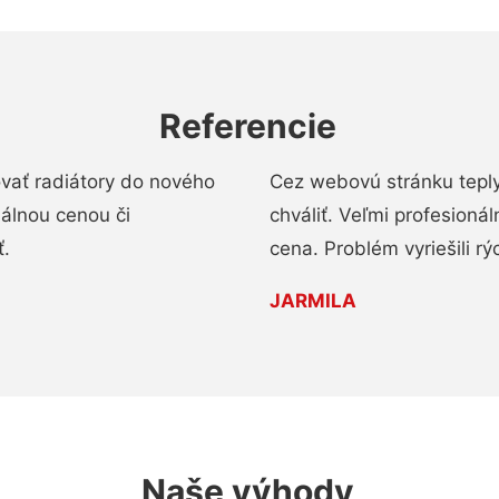
Referencie
ovať radiátory do nového
Cez webovú stránku teply
nálnou cenou či
chváliť. Veľmi profesionál
ť.
cena. Problém vyriešili rý
JARMILA
Naše výhody