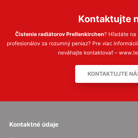
Kontaktujte 
Čistenie radiátorov Prellenkirchen
? Hľadáte na
profesionálov za rozumný peniaz? Pre viac informác
neváhajte kontaktovať – www.t
KONTAKTUJTE NÁ
Kontaktné údaje